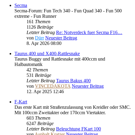
Secma
Secma-Forum: Fun Tech 340 - Fun Quad 340 - Fun 500
extreme - Fun Runner
161
Themen
1126
Beiträge
Letzter Beitrag
Re: Notverdeck fuer Secma F16…
von
Dürr
Neuester Beitrag
8. Apr 2026 08:00
Taurus 400 und X400-Rattlesnake
Taurus Buggy und Rattlesnake mit 400ccm und
Halbautomatik
42
Themen
531
Beiträge
Letzter Beitrag
Taurus Bakus 400
von
VINCEDAKOTA
Neuester Beitrag
12. Apr 2025 12:46
F-Kart
Das erste Kart mit Straßenzulassung von Kreidler oder SMC.
Mit 100ccm Zweitakter oder 170ccm Viertakter.
603
Themen
6247
Beiträge
Letzter Beitrag
Beleuchtung FKart 100
von
Asphalt Kratzer
Neuester Beitrag