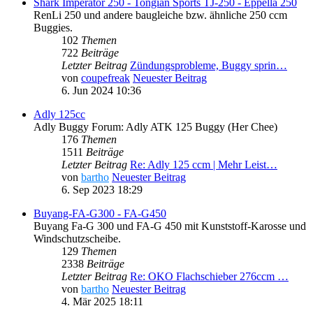
Shark Imperator 250 - Tongian Sports TJ-250 - Eppella 250
RenLi 250 und andere baugleiche bzw. ähnliche 250 ccm
Buggies.
102
Themen
722
Beiträge
Letzter Beitrag
Zündungsprobleme, Buggy sprin…
von
coupefreak
Neuester Beitrag
6. Jun 2024 10:36
Adly 125cc
Adly Buggy Forum: Adly ATK 125 Buggy (Her Chee)
176
Themen
1511
Beiträge
Letzter Beitrag
Re: Adly 125 ccm | Mehr Leist…
von
bartho
Neuester Beitrag
6. Sep 2023 18:29
Buyang-FA-G300 - FA-G450
Buyang Fa-G 300 und FA-G 450 mit Kunststoff-Karosse und
Windschutzscheibe.
129
Themen
2338
Beiträge
Letzter Beitrag
Re: OKO Flachschieber 276ccm …
von
bartho
Neuester Beitrag
4. Mär 2025 18:11