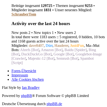
Beiträge insgesamt
129725
• Themen insgesamt
9253
•
Mitglieder insgesamt
1831
• Unser neuestes Mitglied:
SchrauberTom
Activity over the last 24 hours
New posts 2 • New topics 1 • New users 2
In total there were 1183 users :: 5 registered, 0 hidden, 10 bots
and 1168 guests active over the last 24 hours
Mitglieder:
dave8407
,
Dürr
,
Hauderer
,
Just4Fun
,
Ma--Mut
Bots:
Ahrefs [Bot]
,
Amazon [Bot]
,
Baidu [Spider]
,
Bing
[Bot]
,
DuckDuckGo [Bot]
,
Google [Bot]
,
Googlebot-Image
[Crawler]
,
Majestic-12 [Bot]
,
Semrush [Bot]
,
Spambot
[Script]
Foren-Übersicht
Impressum
Alle Cookies löschen
Flat Style by
Ian Bradley
Powered by
phpBB
® Forum Software © phpBB Limited
Deutsche Übersetzung durch
phpBB.de