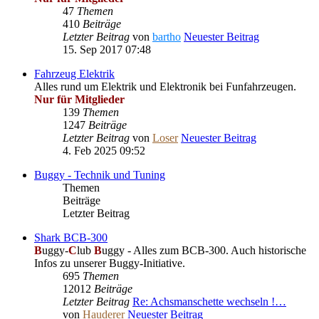
47
Themen
410
Beiträge
Letzter Beitrag
von
bartho
Neuester Beitrag
15. Sep 2017 07:48
Fahrzeug Elektrik
Alles rund um Elektrik und Elektronik bei Funfahrzeugen.
Nur für Mitglieder
139
Themen
1247
Beiträge
Letzter Beitrag
von
Loser
Neuester Beitrag
4. Feb 2025 09:52
Buggy - Technik und Tuning
Themen
Beiträge
Letzter Beitrag
Shark BCB-300
B
uggy-
C
lub
B
uggy - Alles zum BCB-300. Auch historische
Infos zu unserer Buggy-Initiative.
695
Themen
12012
Beiträge
Letzter Beitrag
Re: Achsmanschette wechseln !…
von
Hauderer
Neuester Beitrag