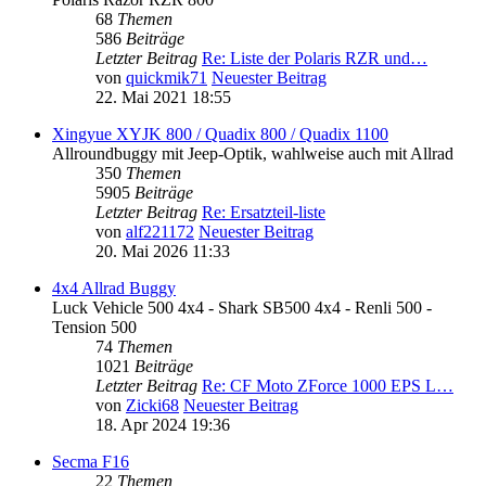
68
Themen
586
Beiträge
Letzter Beitrag
Re: Liste der Polaris RZR und…
von
quickmik71
Neuester Beitrag
22. Mai 2021 18:55
Xingyue XYJK 800 / Quadix 800 / Quadix 1100
Allroundbuggy mit Jeep-Optik, wahlweise auch mit Allrad
350
Themen
5905
Beiträge
Letzter Beitrag
Re: Ersatzteil-liste
von
alf221172
Neuester Beitrag
20. Mai 2026 11:33
4x4 Allrad Buggy
Luck Vehicle 500 4x4 - Shark SB500 4x4 - Renli 500 -
Tension 500
74
Themen
1021
Beiträge
Letzter Beitrag
Re: CF Moto ZForce 1000 EPS L…
von
Zicki68
Neuester Beitrag
18. Apr 2024 19:36
Secma F16
22
Themen