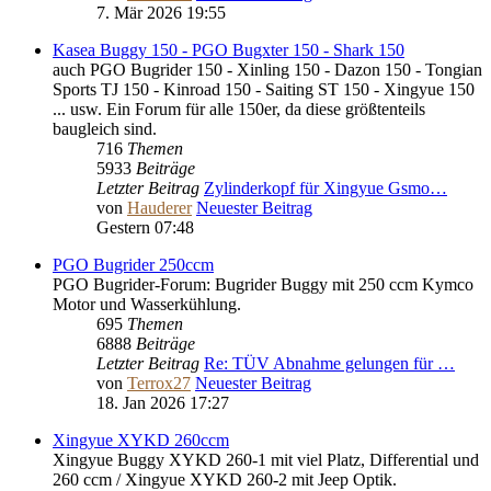
7. Mär 2026 19:55
Kasea Buggy 150 - PGO Bugxter 150 - Shark 150
auch PGO Bugrider 150 - Xinling 150 - Dazon 150 - Tongian
Sports TJ 150 - Kinroad 150 - Saiting ST 150 - Xingyue 150
... usw. Ein Forum für alle 150er, da diese größtenteils
baugleich sind.
716
Themen
5933
Beiträge
Letzter Beitrag
Zylinderkopf für Xingyue Gsmo…
von
Hauderer
Neuester Beitrag
Gestern 07:48
PGO Bugrider 250ccm
PGO Bugrider-Forum: Bugrider Buggy mit 250 ccm Kymco
Motor und Wasserkühlung.
695
Themen
6888
Beiträge
Letzter Beitrag
Re: TÜV Abnahme gelungen für …
von
Terrox27
Neuester Beitrag
18. Jan 2026 17:27
Xingyue XYKD 260ccm
Xingyue Buggy XYKD 260-1 mit viel Platz, Differential und
260 ccm / Xingyue XYKD 260-2 mit Jeep Optik.