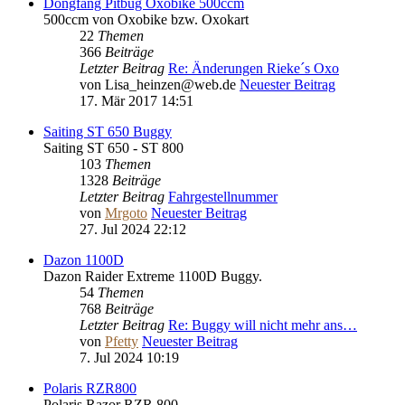
Dongfang Pitbug Oxobike 500ccm
500ccm von Oxobike bzw. Oxokart
22
Themen
366
Beiträge
Letzter Beitrag
Re: Änderungen Rieke´s Oxo
von
Lisa_heinzen@web.de
Neuester Beitrag
17. Mär 2017 14:51
Saiting ST 650 Buggy
Saiting ST 650 - ST 800
103
Themen
1328
Beiträge
Letzter Beitrag
Fahrgestellnummer
von
Mrgoto
Neuester Beitrag
27. Jul 2024 22:12
Dazon 1100D
Dazon Raider Extreme 1100D Buggy.
54
Themen
768
Beiträge
Letzter Beitrag
Re: Buggy will nicht mehr ans…
von
Pfetty
Neuester Beitrag
7. Jul 2024 10:19
Polaris RZR800
Polaris Razor RZR 800