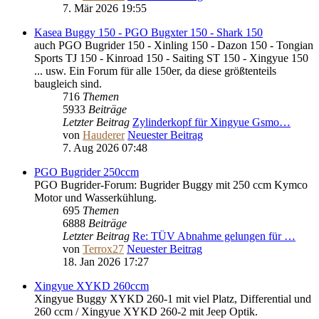
7. Mär 2026 19:55
Kasea Buggy 150 - PGO Bugxter 150 - Shark 150
auch PGO Bugrider 150 - Xinling 150 - Dazon 150 - Tongian
Sports TJ 150 - Kinroad 150 - Saiting ST 150 - Xingyue 150
... usw. Ein Forum für alle 150er, da diese größtenteils
baugleich sind.
716
Themen
5933
Beiträge
Letzter Beitrag
Zylinderkopf für Xingyue Gsmo…
von
Hauderer
Neuester Beitrag
7. Aug 2026 07:48
PGO Bugrider 250ccm
PGO Bugrider-Forum: Bugrider Buggy mit 250 ccm Kymco
Motor und Wasserkühlung.
695
Themen
6888
Beiträge
Letzter Beitrag
Re: TÜV Abnahme gelungen für …
von
Terrox27
Neuester Beitrag
18. Jan 2026 17:27
Xingyue XYKD 260ccm
Xingyue Buggy XYKD 260-1 mit viel Platz, Differential und
260 ccm / Xingyue XYKD 260-2 mit Jeep Optik.