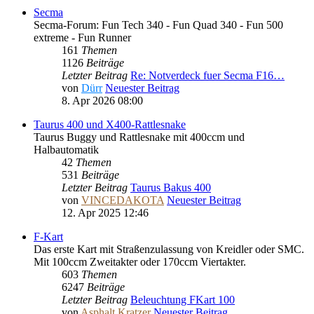
Secma
Secma-Forum: Fun Tech 340 - Fun Quad 340 - Fun 500
extreme - Fun Runner
161
Themen
1126
Beiträge
Letzter Beitrag
Re: Notverdeck fuer Secma F16…
von
Dürr
Neuester Beitrag
8. Apr 2026 08:00
Taurus 400 und X400-Rattlesnake
Taurus Buggy und Rattlesnake mit 400ccm und
Halbautomatik
42
Themen
531
Beiträge
Letzter Beitrag
Taurus Bakus 400
von
VINCEDAKOTA
Neuester Beitrag
12. Apr 2025 12:46
F-Kart
Das erste Kart mit Straßenzulassung von Kreidler oder SMC.
Mit 100ccm Zweitakter oder 170ccm Viertakter.
603
Themen
6247
Beiträge
Letzter Beitrag
Beleuchtung FKart 100
von
Asphalt Kratzer
Neuester Beitrag