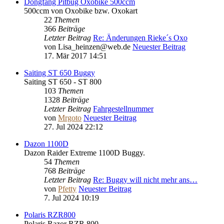
Dongfang Pitbug Oxobike 500ccm
500ccm von Oxobike bzw. Oxokart
22
Themen
366
Beiträge
Letzter Beitrag
Re: Änderungen Rieke´s Oxo
von
Lisa_heinzen@web.de
Neuester Beitrag
17. Mär 2017 14:51
Saiting ST 650 Buggy
Saiting ST 650 - ST 800
103
Themen
1328
Beiträge
Letzter Beitrag
Fahrgestellnummer
von
Mrgoto
Neuester Beitrag
27. Jul 2024 22:12
Dazon 1100D
Dazon Raider Extreme 1100D Buggy.
54
Themen
768
Beiträge
Letzter Beitrag
Re: Buggy will nicht mehr ans…
von
Pfetty
Neuester Beitrag
7. Jul 2024 10:19
Polaris RZR800
Polaris Razor RZR 800