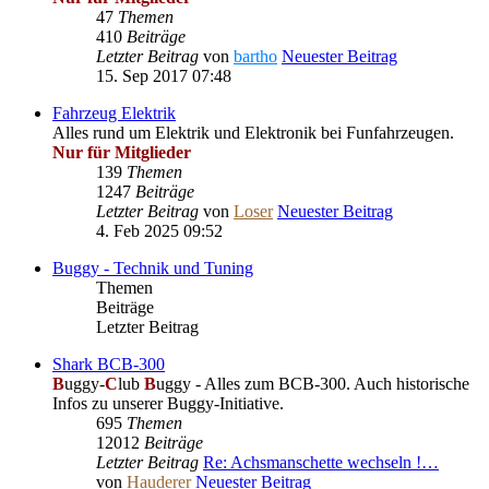
47
Themen
410
Beiträge
Letzter Beitrag
von
bartho
Neuester Beitrag
15. Sep 2017 07:48
Fahrzeug Elektrik
Alles rund um Elektrik und Elektronik bei Funfahrzeugen.
Nur für Mitglieder
139
Themen
1247
Beiträge
Letzter Beitrag
von
Loser
Neuester Beitrag
4. Feb 2025 09:52
Buggy - Technik und Tuning
Themen
Beiträge
Letzter Beitrag
Shark BCB-300
B
uggy-
C
lub
B
uggy - Alles zum BCB-300. Auch historische
Infos zu unserer Buggy-Initiative.
695
Themen
12012
Beiträge
Letzter Beitrag
Re: Achsmanschette wechseln !…
von
Hauderer
Neuester Beitrag