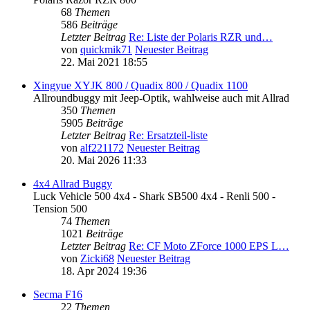
68
Themen
586
Beiträge
Letzter Beitrag
Re: Liste der Polaris RZR und…
von
quickmik71
Neuester Beitrag
22. Mai 2021 18:55
Xingyue XYJK 800 / Quadix 800 / Quadix 1100
Allroundbuggy mit Jeep-Optik, wahlweise auch mit Allrad
350
Themen
5905
Beiträge
Letzter Beitrag
Re: Ersatzteil-liste
von
alf221172
Neuester Beitrag
20. Mai 2026 11:33
4x4 Allrad Buggy
Luck Vehicle 500 4x4 - Shark SB500 4x4 - Renli 500 -
Tension 500
74
Themen
1021
Beiträge
Letzter Beitrag
Re: CF Moto ZForce 1000 EPS L…
von
Zicki68
Neuester Beitrag
18. Apr 2024 19:36
Secma F16
22
Themen