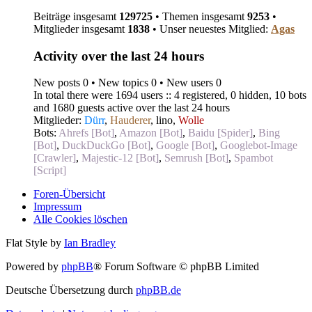
Beiträge insgesamt
129725
• Themen insgesamt
9253
•
Mitglieder insgesamt
1838
• Unser neuestes Mitglied:
Agas
Activity over the last 24 hours
New posts 0 • New topics 0 • New users 0
In total there were 1694 users :: 4 registered, 0 hidden, 10 bots
and 1680 guests active over the last 24 hours
Mitglieder:
Dürr
,
Hauderer
,
lino
,
Wolle
Bots:
Ahrefs [Bot]
,
Amazon [Bot]
,
Baidu [Spider]
,
Bing
[Bot]
,
DuckDuckGo [Bot]
,
Google [Bot]
,
Googlebot-Image
[Crawler]
,
Majestic-12 [Bot]
,
Semrush [Bot]
,
Spambot
[Script]
Foren-Übersicht
Impressum
Alle Cookies löschen
Flat Style by
Ian Bradley
Powered by
phpBB
® Forum Software © phpBB Limited
Deutsche Übersetzung durch
phpBB.de