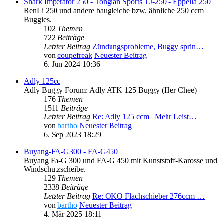
Shark Imperator 250 - Tongian Sports TJ-250 - Eppella 250
RenLi 250 und andere baugleiche bzw. ähnliche 250 ccm
Buggies.
102
Themen
722
Beiträge
Letzter Beitrag
Zündungsprobleme, Buggy sprin…
von
coupefreak
Neuester Beitrag
6. Jun 2024 10:36
Adly 125cc
Adly Buggy Forum: Adly ATK 125 Buggy (Her Chee)
176
Themen
1511
Beiträge
Letzter Beitrag
Re: Adly 125 ccm | Mehr Leist…
von
bartho
Neuester Beitrag
6. Sep 2023 18:29
Buyang-FA-G300 - FA-G450
Buyang Fa-G 300 und FA-G 450 mit Kunststoff-Karosse und
Windschutzscheibe.
129
Themen
2338
Beiträge
Letzter Beitrag
Re: OKO Flachschieber 276ccm …
von
bartho
Neuester Beitrag
4. Mär 2025 18:11