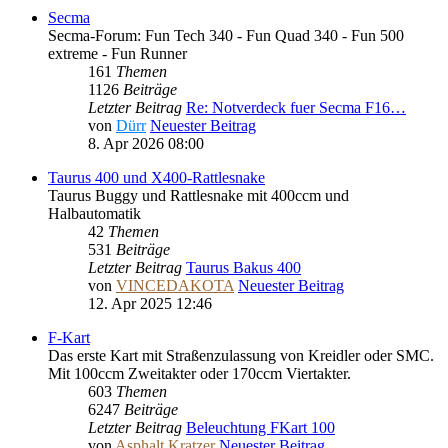
Secma
Secma-Forum: Fun Tech 340 - Fun Quad 340 - Fun 500
extreme - Fun Runner
161
Themen
1126
Beiträge
Letzter Beitrag
Re: Notverdeck fuer Secma F16…
von
Dürr
Neuester Beitrag
8. Apr 2026 08:00
Taurus 400 und X400-Rattlesnake
Taurus Buggy und Rattlesnake mit 400ccm und
Halbautomatik
42
Themen
531
Beiträge
Letzter Beitrag
Taurus Bakus 400
von
VINCEDAKOTA
Neuester Beitrag
12. Apr 2025 12:46
F-Kart
Das erste Kart mit Straßenzulassung von Kreidler oder SMC.
Mit 100ccm Zweitakter oder 170ccm Viertakter.
603
Themen
6247
Beiträge
Letzter Beitrag
Beleuchtung FKart 100
von
Asphalt Kratzer
Neuester Beitrag