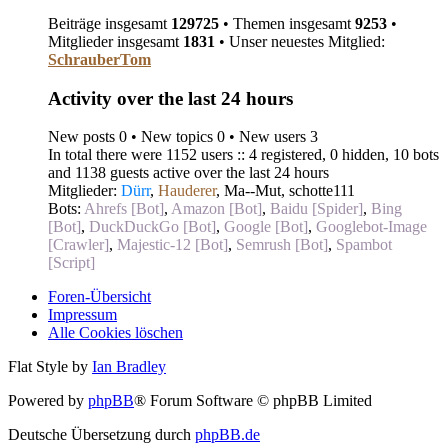
Beiträge insgesamt
129725
• Themen insgesamt
9253
•
Mitglieder insgesamt
1831
• Unser neuestes Mitglied:
SchrauberTom
Activity over the last 24 hours
New posts 0 • New topics 0 • New users 3
In total there were 1152 users :: 4 registered, 0 hidden, 10 bots
and 1138 guests active over the last 24 hours
Mitglieder:
Dürr
,
Hauderer
,
Ma--Mut
,
schotte111
Bots:
Ahrefs [Bot]
,
Amazon [Bot]
,
Baidu [Spider]
,
Bing
[Bot]
,
DuckDuckGo [Bot]
,
Google [Bot]
,
Googlebot-Image
[Crawler]
,
Majestic-12 [Bot]
,
Semrush [Bot]
,
Spambot
[Script]
Foren-Übersicht
Impressum
Alle Cookies löschen
Flat Style by
Ian Bradley
Powered by
phpBB
® Forum Software © phpBB Limited
Deutsche Übersetzung durch
phpBB.de