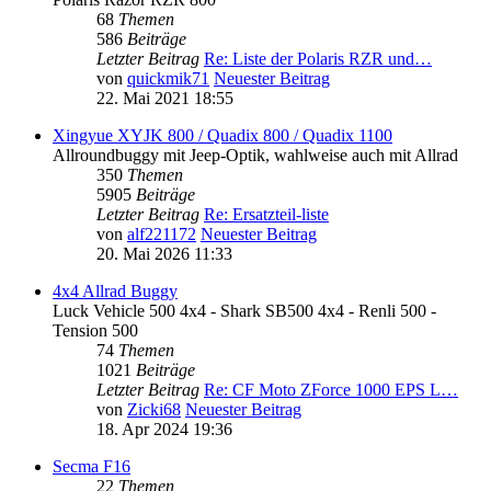
68
Themen
586
Beiträge
Letzter Beitrag
Re: Liste der Polaris RZR und…
von
quickmik71
Neuester Beitrag
22. Mai 2021 18:55
Xingyue XYJK 800 / Quadix 800 / Quadix 1100
Allroundbuggy mit Jeep-Optik, wahlweise auch mit Allrad
350
Themen
5905
Beiträge
Letzter Beitrag
Re: Ersatzteil-liste
von
alf221172
Neuester Beitrag
20. Mai 2026 11:33
4x4 Allrad Buggy
Luck Vehicle 500 4x4 - Shark SB500 4x4 - Renli 500 -
Tension 500
74
Themen
1021
Beiträge
Letzter Beitrag
Re: CF Moto ZForce 1000 EPS L…
von
Zicki68
Neuester Beitrag
18. Apr 2024 19:36
Secma F16
22
Themen