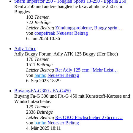
Shark Imperator 250 - Tongian Sports TJ-250 - Eppella 250
RenLi 250 und andere baugleiche bzw. ähnliche 250 ccm
Buggies.
102
Themen
722
Beiträge
Letzter Beitrag
Zündungsprobleme, Buggy sprin…
von
coupefreak
Neuester Beitrag
6. Jun 2024 10:36
Adly 125cc
Adly Buggy Forum: Adly ATK 125 Buggy (Her Chee)
176
Themen
1511
Beiträge
Letzter Beitrag
Re: Adly 125 ccm | Mehr Leist…
von
bartho
Neuester Beitrag
6. Sep 2023 18:29
Buyang-FA-G300 - FA-G450
Buyang Fa-G 300 und FA-G 450 mit Kunststoff-Karosse und
Windschutzscheibe.
129
Themen
2338
Beiträge
Letzter Beitrag
Re: OKO Flachschieber 276ccm …
von
bartho
Neuester Beitrag
4. Mär 2025 18:11