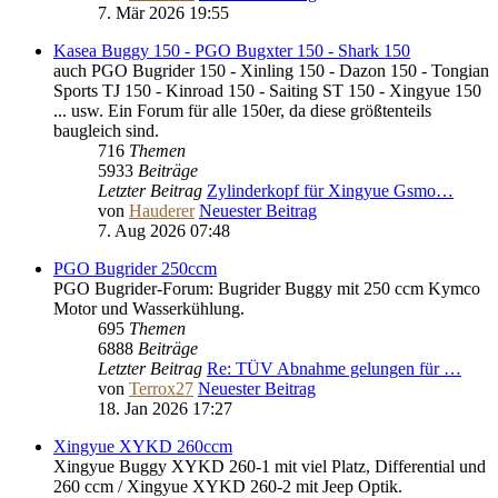
7. Mär 2026 19:55
Kasea Buggy 150 - PGO Bugxter 150 - Shark 150
auch PGO Bugrider 150 - Xinling 150 - Dazon 150 - Tongian
Sports TJ 150 - Kinroad 150 - Saiting ST 150 - Xingyue 150
... usw. Ein Forum für alle 150er, da diese größtenteils
baugleich sind.
716
Themen
5933
Beiträge
Letzter Beitrag
Zylinderkopf für Xingyue Gsmo…
von
Hauderer
Neuester Beitrag
7. Aug 2026 07:48
PGO Bugrider 250ccm
PGO Bugrider-Forum: Bugrider Buggy mit 250 ccm Kymco
Motor und Wasserkühlung.
695
Themen
6888
Beiträge
Letzter Beitrag
Re: TÜV Abnahme gelungen für …
von
Terrox27
Neuester Beitrag
18. Jan 2026 17:27
Xingyue XYKD 260ccm
Xingyue Buggy XYKD 260-1 mit viel Platz, Differential und
260 ccm / Xingyue XYKD 260-2 mit Jeep Optik.