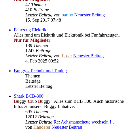
47
Themen
410
Beiträge
Letzter Beitrag
von
bartho
Neuester Beitrag
15. Sep 2017 07:48
Fahrzeug Elektrik
Alles rund um Elektrik und Elektronik bei Funfahrzeugen.
Nur für Mitglieder
139
Themen
1247
Beiträge
Letzter Beitrag
von
Loser
Neuester Beitrag
4. Feb 2025 09:52
Buggy - Technik und Tuning
Themen
Beiträge
Letzter Beitrag
Shark BCB-300
B
uggy-
C
lub
B
uggy - Alles zum BCB-300. Auch historische
Infos zu unserer Buggy-Initiative.
695
Themen
12012
Beiträge
Letzter Beitrag
Re: Achsmanschette wechseln !…
von
Hauderer
Neuester Beitrag