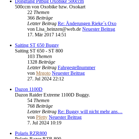
Dongfang Pitbug Oxobike 500ccm
500ccm von Oxobike bzw. Oxokart
22
Themen
366
Beiträge
Letzter Beitrag
Re: Änderungen Rieke´s Oxo
von
Lisa_heinzen@web.de
Neuester Beitrag
17. Mär 2017 14:51
Saiting ST 650 Buggy
Saiting ST 650 - ST 800
103
Themen
1328
Beiträge
Letzter Beitrag
Fahrgestellnummer
von
Mrgoto
Neuester Beitrag
27. Jul 2024 22:12
Dazon 1100D
Dazon Raider Extreme 1100D Buggy.
54
Themen
768
Beiträge
Letzter Beitrag
Re: Buggy will nicht mehr ans…
von
Pfetty
Neuester Beitrag
7. Jul 2024 10:19
Polaris RZR800
Polaris Razor RZR 800