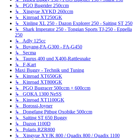
↳ PGO Bugrider 250ccm
↳ Xingyue XYKD 260ccm
↳ Kinroad XT250GK
↳ Xinling XL 250 - Dazon Explorer 250 - Saiting ST 250
↳ Shark Imperator 250 - Tongian Sports TJ-250 - Eppella
250
↳ Adly 125cc
↳ Buyang-FA-G300 - FA-G450
↳ Secma
↳ Taurus 400 und X400-Rattlesnake
↳ F-Kart
Maxi Buggy - Technik und Tuning
↳ Kinroad XT650GK
↳ Kinroad XT800GK
↳ PGO Bugracer 500ccm + 600ccm
↳ GOKA 1300 NeSS
↳ Kinroad XT1100GK
↳ Borossi-Joyner
↳ Dongfang Pitbug Oxobike 500ccm
↳ Saiting ST 650 Buggy
↳ Dazon 1100D
↳ Polaris RZR800
↳ Xingyue XYJK 800 / Quadix 800 / Quadix 1100