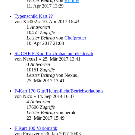
Letzter Beitrag
von
Knoffel
11. Apr 2017 13:29
Typenschild Kart ??
von
Xtc002
»
10. Apr 2017 16:43
1
Antworten
10455
Zugriffe
Letzter Beitrag
von
Chefprotter
10. Apr 2017 21:08
SUCHE F-Kart für Umbau auf elektrisch
von
Nexus1
»
25. Mär 2017 13:41
0
Antworten
10151
Zugriffe
Letzter Beitrag
von
Nexus1
25. Mär 2017 13:41
F-Kart 170 Gurt/Helmpflicht/Betriebserlaubnis
von
Nico
»
14. Sep 2014 16:37
4
Antworten
17606
Zugriffe
Letzter Beitrag
von
herold
23. Mär 2017 15:49
F Kart 100 Variomatik
von
Freakzer
»
26. Jan 2017 10:03