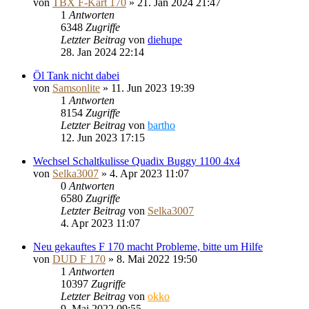
von
TBX F-Kart 170
»
21. Jan 2024 21:47
1
Antworten
6348
Zugriffe
Letzter Beitrag
von
diehupe
28. Jan 2024 22:14
Öl Tank nicht dabei
von
Samsonlite
»
11. Jun 2023 19:39
1
Antworten
8154
Zugriffe
Letzter Beitrag
von
bartho
12. Jun 2023 17:15
Wechsel Schaltkulisse Quadix Buggy 1100 4x4
von
Selka3007
»
4. Apr 2023 11:07
0
Antworten
6580
Zugriffe
Letzter Beitrag
von
Selka3007
4. Apr 2023 11:07
Neu gekauftes F 170 macht Probleme, bitte um Hilfe
von
DUD F 170
»
8. Mai 2022 19:50
1
Antworten
10397
Zugriffe
Letzter Beitrag
von
okko
9. Mai 2022 09:55