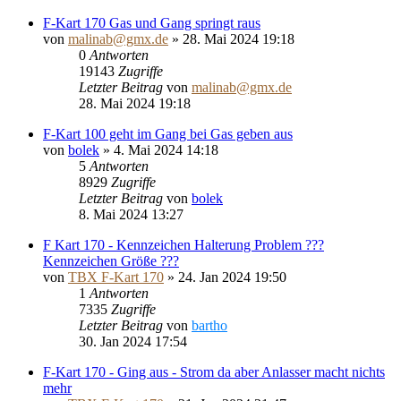
F-Kart 170 Gas und Gang springt raus
von
malinab@gmx.de
»
28. Mai 2024 19:18
0
Antworten
19143
Zugriffe
Letzter Beitrag
von
malinab@gmx.de
28. Mai 2024 19:18
F-Kart 100 geht im Gang bei Gas geben aus
von
bolek
»
4. Mai 2024 14:18
5
Antworten
8929
Zugriffe
Letzter Beitrag
von
bolek
8. Mai 2024 13:27
F Kart 170 - Kennzeichen Halterung Problem ???
Kennzeichen Größe ???
von
TBX F-Kart 170
»
24. Jan 2024 19:50
1
Antworten
7335
Zugriffe
Letzter Beitrag
von
bartho
30. Jan 2024 17:54
F-Kart 170 - Ging aus - Strom da aber Anlasser macht nichts
mehr