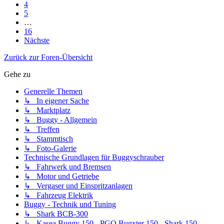
4
5
…
16
Nächste
Zurück zur Foren-Übersicht
Gehe zu
Generelle Themen
↳ In eigener Sache
↳ Marktplatz
↳ Buggy - Allgemein
↳ Treffen
↳ Stammtisch
↳ Foto-Galerie
Technische Grundlagen für Buggyschrauber
↳ Fahrwerk und Bremsen
↳ Motor und Getriebe
↳ Vergaser und Einspritzanlagen
↳ Fahrzeug Elektrik
Buggy - Technik und Tuning
↳ Shark BCB-300
↳ Kasea Buggy 150 - PGO Bugxter 150 - Shark 150