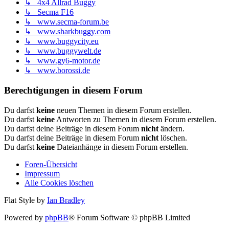
↳ 4x4 Allrad Buggy
↳ Secma F16
↳ www.secma-forum.be
↳ www.sharkbuggy.com
↳ www.buggycity.eu
↳ www.buggywelt.de
↳ www.gy6-motor.de
↳ www.borossi.de
Berechtigungen in diesem Forum
Du darfst
keine
neuen Themen in diesem Forum erstellen.
Du darfst
keine
Antworten zu Themen in diesem Forum erstellen.
Du darfst deine Beiträge in diesem Forum
nicht
ändern.
Du darfst deine Beiträge in diesem Forum
nicht
löschen.
Du darfst
keine
Dateianhänge in diesem Forum erstellen.
Foren-Übersicht
Impressum
Alle Cookies löschen
Flat Style by
Ian Bradley
Powered by
phpBB
® Forum Software © phpBB Limited