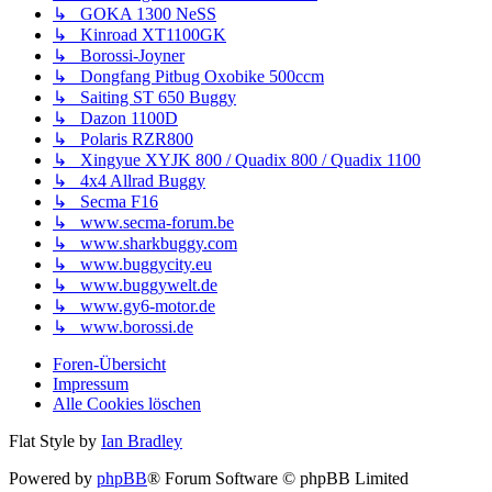
↳ GOKA 1300 NeSS
↳ Kinroad XT1100GK
↳ Borossi-Joyner
↳ Dongfang Pitbug Oxobike 500ccm
↳ Saiting ST 650 Buggy
↳ Dazon 1100D
↳ Polaris RZR800
↳ Xingyue XYJK 800 / Quadix 800 / Quadix 1100
↳ 4x4 Allrad Buggy
↳ Secma F16
↳ www.secma-forum.be
↳ www.sharkbuggy.com
↳ www.buggycity.eu
↳ www.buggywelt.de
↳ www.gy6-motor.de
↳ www.borossi.de
Foren-Übersicht
Impressum
Alle Cookies löschen
Flat Style by
Ian Bradley
Powered by
phpBB
® Forum Software © phpBB Limited