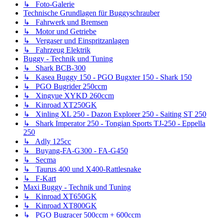
↳ Foto-Galerie
Technische Grundlagen für Buggyschrauber
↳ Fahrwerk und Bremsen
↳ Motor und Getriebe
↳ Vergaser und Einspritzanlagen
↳ Fahrzeug Elektrik
Buggy - Technik und Tuning
↳ Shark BCB-300
↳ Kasea Buggy 150 - PGO Bugxter 150 - Shark 150
↳ PGO Bugrider 250ccm
↳ Xingyue XYKD 260ccm
↳ Kinroad XT250GK
↳ Xinling XL 250 - Dazon Explorer 250 - Saiting ST 250
↳ Shark Imperator 250 - Tongian Sports TJ-250 - Eppella
250
↳ Adly 125cc
↳ Buyang-FA-G300 - FA-G450
↳ Secma
↳ Taurus 400 und X400-Rattlesnake
↳ F-Kart
Maxi Buggy - Technik und Tuning
↳ Kinroad XT650GK
↳ Kinroad XT800GK
↳ PGO Bugracer 500ccm + 600ccm