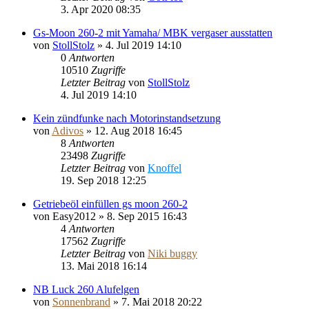
3. Apr 2020 08:35
Gs-Moon 260-2 mit Yamaha/ MBK vergaser ausstatten
von
StollStolz
»
4. Jul 2019 14:10
0
Antworten
10510
Zugriffe
Letzter Beitrag
von
StollStolz
4. Jul 2019 14:10
Kein zündfunke nach Motorinstandsetzung
von
Adivos
»
12. Aug 2018 16:45
8
Antworten
23498
Zugriffe
Letzter Beitrag
von
Knoffel
19. Sep 2018 12:25
Getriebeöl einfüllen gs moon 260-2
von
Easy2012
»
8. Sep 2015 16:43
4
Antworten
17562
Zugriffe
Letzter Beitrag
von
Niki buggy
13. Mai 2018 16:14
NB Luck 260 Alufelgen
von
Sonnenbrand
»
7. Mai 2018 20:22