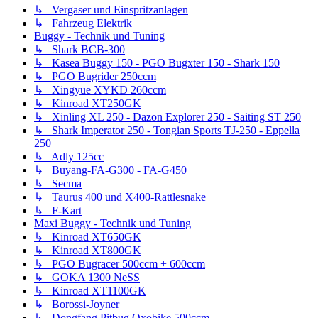
↳ Vergaser und Einspritzanlagen
↳ Fahrzeug Elektrik
Buggy - Technik und Tuning
↳ Shark BCB-300
↳ Kasea Buggy 150 - PGO Bugxter 150 - Shark 150
↳ PGO Bugrider 250ccm
↳ Xingyue XYKD 260ccm
↳ Kinroad XT250GK
↳ Xinling XL 250 - Dazon Explorer 250 - Saiting ST 250
↳ Shark Imperator 250 - Tongian Sports TJ-250 - Eppella
250
↳ Adly 125cc
↳ Buyang-FA-G300 - FA-G450
↳ Secma
↳ Taurus 400 und X400-Rattlesnake
↳ F-Kart
Maxi Buggy - Technik und Tuning
↳ Kinroad XT650GK
↳ Kinroad XT800GK
↳ PGO Bugracer 500ccm + 600ccm
↳ GOKA 1300 NeSS
↳ Kinroad XT1100GK
↳ Borossi-Joyner
↳ Dongfang Pitbug Oxobike 500ccm