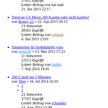
37412
Zugriffe
Letzter Beitrag
von
kai raab
21. Jun 2015 22:17
Xingyue GS Moon 260 Kaufen oder nicht kaufen?
von
Buggy-22
»
22. Apr 2015 20:15
13
Antworten
28565
Zugriffe
Letzter Beitrag
von
schüppi
4. Jun 2015 13:01
Simmerring für Stoßdämpfer vorn
von
stefan39
»
13. Mai 2011 17:23
11
Antworten
22513
Zugriffe
Letzter Beitrag
von
bartho
7. Sep 2014 14:45
260-2 läuft nur 5 Minuten
von
Titus
»
16. Jul 2014 16:10
1
2
23
Antworten
37107
Zugriffe
Letzter Beitrag
von
schrauber
14. Aug 2014 15:49