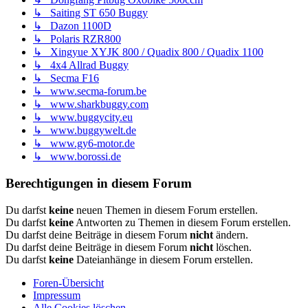
↳ Saiting ST 650 Buggy
↳ Dazon 1100D
↳ Polaris RZR800
↳ Xingyue XYJK 800 / Quadix 800 / Quadix 1100
↳ 4x4 Allrad Buggy
↳ Secma F16
↳ www.secma-forum.be
↳ www.sharkbuggy.com
↳ www.buggycity.eu
↳ www.buggywelt.de
↳ www.gy6-motor.de
↳ www.borossi.de
Berechtigungen in diesem Forum
Du darfst
keine
neuen Themen in diesem Forum erstellen.
Du darfst
keine
Antworten zu Themen in diesem Forum erstellen.
Du darfst deine Beiträge in diesem Forum
nicht
ändern.
Du darfst deine Beiträge in diesem Forum
nicht
löschen.
Du darfst
keine
Dateianhänge in diesem Forum erstellen.
Foren-Übersicht
Impressum
Alle Cookies löschen