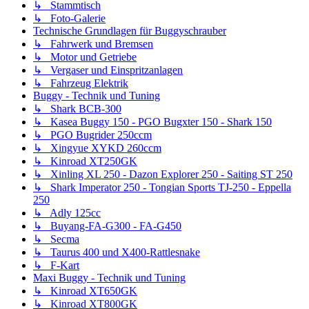
↳ Stammtisch
↳ Foto-Galerie
Technische Grundlagen für Buggyschrauber
↳ Fahrwerk und Bremsen
↳ Motor und Getriebe
↳ Vergaser und Einspritzanlagen
↳ Fahrzeug Elektrik
Buggy - Technik und Tuning
↳ Shark BCB-300
↳ Kasea Buggy 150 - PGO Bugxter 150 - Shark 150
↳ PGO Bugrider 250ccm
↳ Xingyue XYKD 260ccm
↳ Kinroad XT250GK
↳ Xinling XL 250 - Dazon Explorer 250 - Saiting ST 250
↳ Shark Imperator 250 - Tongian Sports TJ-250 - Eppella
250
↳ Adly 125cc
↳ Buyang-FA-G300 - FA-G450
↳ Secma
↳ Taurus 400 und X400-Rattlesnake
↳ F-Kart
Maxi Buggy - Technik und Tuning
↳ Kinroad XT650GK
↳ Kinroad XT800GK