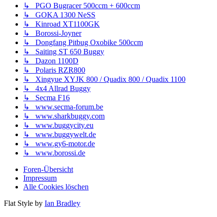
↳ PGO Bugracer 500ccm + 600ccm
↳ GOKA 1300 NeSS
↳ Kinroad XT1100GK
↳ Borossi-Joyner
↳ Dongfang Pitbug Oxobike 500ccm
↳ Saiting ST 650 Buggy
↳ Dazon 1100D
↳ Polaris RZR800
↳ Xingyue XYJK 800 / Quadix 800 / Quadix 1100
↳ 4x4 Allrad Buggy
↳ Secma F16
↳ www.secma-forum.be
↳ www.sharkbuggy.com
↳ www.buggycity.eu
↳ www.buggywelt.de
↳ www.gy6-motor.de
↳ www.borossi.de
Foren-Übersicht
Impressum
Alle Cookies löschen
Flat Style by
Ian Bradley