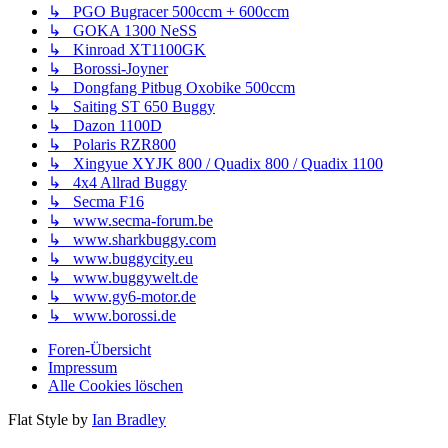
↳ PGO Bugracer 500ccm + 600ccm
↳ GOKA 1300 NeSS
↳ Kinroad XT1100GK
↳ Borossi-Joyner
↳ Dongfang Pitbug Oxobike 500ccm
↳ Saiting ST 650 Buggy
↳ Dazon 1100D
↳ Polaris RZR800
↳ Xingyue XYJK 800 / Quadix 800 / Quadix 1100
↳ 4x4 Allrad Buggy
↳ Secma F16
↳ www.secma-forum.be
↳ www.sharkbuggy.com
↳ www.buggycity.eu
↳ www.buggywelt.de
↳ www.gy6-motor.de
↳ www.borossi.de
Foren-Übersicht
Impressum
Alle Cookies löschen
Flat Style by
Ian Bradley