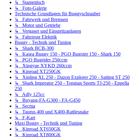
↳ Stammtisch
↳ Foto-Galerie
Technische Grundlagen für Buggyschrauber
↳ Fahrwerk und Bremsen
↳ Motor und Getriebe
↳ Vergaser und Einspritzanlagen
↳ Fahrzeug Elektrik
Buggy - Technik und Tuning
↳ Shark BCB-300
↳ Kasea Buggy 150 - PGO Bugxter 150 - Shark 150
↳ PGO Bugrider 250ccm
↳ Xingyue XYKD 260ccm
↳ Kinroad XT250GK
↳ Xinling XL 250 - Dazon Explorer 250 - Saiting ST 250
↳ Shark Imperator 250 - Tongian Sports TJ-250 - Eppella
250
↳ Adly 125cc
↳ Buyang-FA-G300 - FA-G450
↳ Secma
↳ Taurus 400 und X400-Rattlesnake
↳ F-Kart
Maxi Buggy - Technik und Tuning
↳ Kinroad XT650GK
↳ Kinroad XT800GK