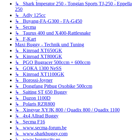
↳ Shark Imperator 250 - Tongian Sports TJ-250 - Eppella
250
↳ Adly 125cc
↳ Buyang-FA-G300 - FA-G450
↳ Secma
↳ Taurus 400 und X400-Rattlesnake
↳ F-Kart
Maxi Buggy - Technik und Tuning
↳ Kinroad XT650GK
↳ Kinroad XT800GK
↳ PGO Bugracer 500ccm + 600ccm
↳ GOKA 1300 NeSS
↳ Kinroad XT1100GK
↳ Borossi-Joyner
↳ Dongfang Pitbug Oxobike 500ccm
↳ Saiting ST 650 Buggy
↳ Dazon 1100D
↳ Polaris RZR800
↳ Xingyue XYJK 800 / Quadix 800 / Quadix 1100
↳ 4x4 Allrad Buggy
↳ Secma F16
↳ www.secma-forum.be
↳ www.sharkbuggy.com
↳ www.buggycity.eu