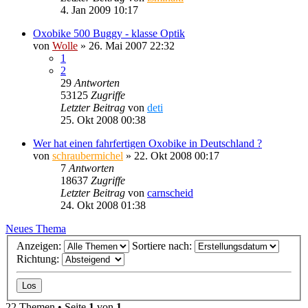
4. Jan 2009 10:17
Oxobike 500 Buggy - klasse Optik
von
Wolle
»
26. Mai 2007 22:32
1
2
29
Antworten
53125
Zugriffe
Letzter Beitrag
von
deti
25. Okt 2008 00:38
Wer hat einen fahrfertigen Oxobike in Deutschland ?
von
schraubermichel
»
22. Okt 2008 00:17
7
Antworten
18637
Zugriffe
Letzter Beitrag
von
carnscheid
24. Okt 2008 01:38
Neues Thema
Anzeigen:
Sortiere nach:
Richtung:
22 Themen • Seite
1
von
1