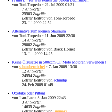
H und L ? für was stehen die beiden Buchstaben
von
Toni-Torpedo
»
21. Jul 2009 01:21
7
Antworten
25503
Zugriffe
Letzter Beitrag
von
Toni-Torpedo
23. Jul 2009 22:52
Alternative zum kleinen Stauraum
von
Toni-Torpedo
»
11. Jun 2009 22:30
14
Antworten
29002
Zugriffe
Letzter Beitrag
von
Black Hornet
13. Jun 2009 14:25
Keine Ölzusätze in 500ccm CF Moto Motoren verwenden !
von
schraubermichel
»
7. Jan 2009 13:30
12
Antworten
24554
Zugriffe
Letzter Beitrag
von
achimhp
24. Feb 2009 01:49
Oxobike oder Pitbug
von
Jean-Luc
»
3. Jan 2009 22:43
3
Antworten
14635
Zugriffe
Letzter Beitrag
von
isminaki