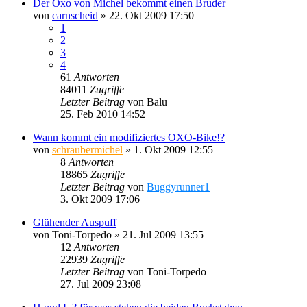
Der Oxo von Michel bekommt einen Bruder
von
carnscheid
»
22. Okt 2009 17:50
1
2
3
4
61
Antworten
84011
Zugriffe
Letzter Beitrag
von
Balu
25. Feb 2010 14:52
Wann kommt ein modifiziertes OXO-Bike!?
von
schraubermichel
»
1. Okt 2009 12:55
8
Antworten
18865
Zugriffe
Letzter Beitrag
von
Buggyrunner1
3. Okt 2009 17:06
Glühender Auspuff
von
Toni-Torpedo
»
21. Jul 2009 13:55
12
Antworten
22939
Zugriffe
Letzter Beitrag
von
Toni-Torpedo
27. Jul 2009 23:08