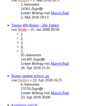
von
Balllon
»
1. Mai 2018 20:57
2
Antworten
14361
Zugriffe
Letzter Beitrag
von
Marcel-Paul
2. Mai 2018 18:13
Taurus 400 Buggy - Die Fakten
von
Wolle
»
25. Jan 2008 09:58
1
2
3
4
5
95
Antworten
141495
Zugriffe
Letzter Beitrag
von
Marcel-Paul
26. Apr 2018 21:31
Buggy springt schwer an.
von
Balllon
»
22. Apr 2018 16:25
6
Antworten
15576
Zugriffe
Letzter Beitrag
von
Marcel-Paul
23. Apr 2018 20:00
Kupplung rutscht