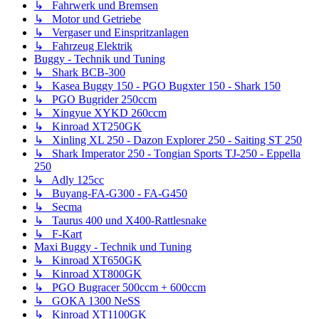
↳ Fahrwerk und Bremsen
↳ Motor und Getriebe
↳ Vergaser und Einspritzanlagen
↳ Fahrzeug Elektrik
Buggy - Technik und Tuning
↳ Shark BCB-300
↳ Kasea Buggy 150 - PGO Bugxter 150 - Shark 150
↳ PGO Bugrider 250ccm
↳ Xingyue XYKD 260ccm
↳ Kinroad XT250GK
↳ Xinling XL 250 - Dazon Explorer 250 - Saiting ST 250
↳ Shark Imperator 250 - Tongian Sports TJ-250 - Eppella
250
↳ Adly 125cc
↳ Buyang-FA-G300 - FA-G450
↳ Secma
↳ Taurus 400 und X400-Rattlesnake
↳ F-Kart
Maxi Buggy - Technik und Tuning
↳ Kinroad XT650GK
↳ Kinroad XT800GK
↳ PGO Bugracer 500ccm + 600ccm
↳ GOKA 1300 NeSS
↳ Kinroad XT1100GK