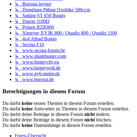
↳ Borossi-Joyner
↳ Dongfang Pitbug Oxobike 500ccm
↳ Saiting ST 650 Buggy
↳ Dazon 1100D
↳ Polaris RZR800
↳ Xingyue XYJK 800 / Quadix 800 / Quadix 1100
↳ 4x4 Allrad Buggy
↳ Secma F16
↳ www.secma-forum.be
↳ www.sharkbuggy.com
↳ www.buggycity.eu
↳ www.buggywelt.de
↳ www.gy6-motor.de
↳ www.borossi.de
Berechtigungen in diesem Forum
Du darfst
keine
neuen Themen in diesem Forum erstellen.
Du darfst
keine
Antworten zu Themen in diesem Forum erstellen.
Du darfst deine Beiträge in diesem Forum
nicht
ändern.
Du darfst deine Beiträge in diesem Forum
nicht
löschen.
Du darfst
keine
Dateianhänge in diesem Forum erstellen.
Foren-Übersicht