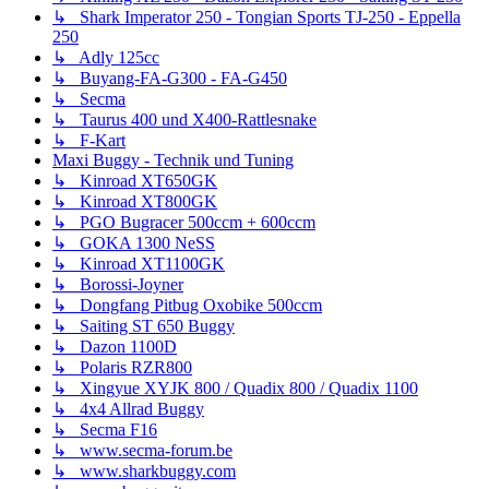
↳ Shark Imperator 250 - Tongian Sports TJ-250 - Eppella
250
↳ Adly 125cc
↳ Buyang-FA-G300 - FA-G450
↳ Secma
↳ Taurus 400 und X400-Rattlesnake
↳ F-Kart
Maxi Buggy - Technik und Tuning
↳ Kinroad XT650GK
↳ Kinroad XT800GK
↳ PGO Bugracer 500ccm + 600ccm
↳ GOKA 1300 NeSS
↳ Kinroad XT1100GK
↳ Borossi-Joyner
↳ Dongfang Pitbug Oxobike 500ccm
↳ Saiting ST 650 Buggy
↳ Dazon 1100D
↳ Polaris RZR800
↳ Xingyue XYJK 800 / Quadix 800 / Quadix 1100
↳ 4x4 Allrad Buggy
↳ Secma F16
↳ www.secma-forum.be
↳ www.sharkbuggy.com