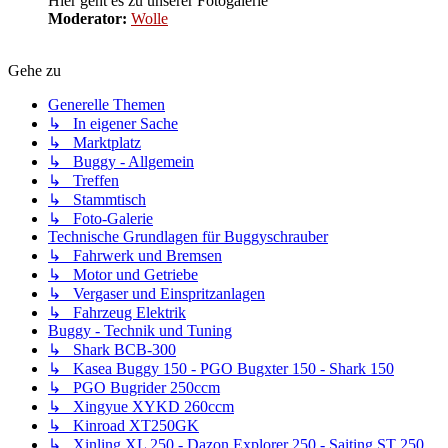
Hier geht es zu unserer Fotogalerie
Moderator:
Wolle
Gehe zu
Generelle Themen
↳ In eigener Sache
↳ Marktplatz
↳ Buggy - Allgemein
↳ Treffen
↳ Stammtisch
↳ Foto-Galerie
Technische Grundlagen für Buggyschrauber
↳ Fahrwerk und Bremsen
↳ Motor und Getriebe
↳ Vergaser und Einspritzanlagen
↳ Fahrzeug Elektrik
Buggy - Technik und Tuning
↳ Shark BCB-300
↳ Kasea Buggy 150 - PGO Bugxter 150 - Shark 150
↳ PGO Bugrider 250ccm
↳ Xingyue XYKD 260ccm
↳ Kinroad XT250GK
↳ Xinling XL 250 - Dazon Explorer 250 - Saiting ST 250