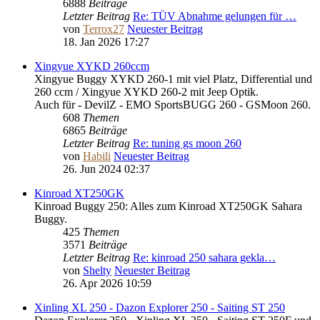
6888
Beiträge
Letzter Beitrag
Re: TÜV Abnahme gelungen für …
von
Terrox27
Neuester Beitrag
18. Jan 2026 17:27
Xingyue XYKD 260ccm
Xingyue Buggy XYKD 260-1 mit viel Platz, Differential und
260 ccm / Xingyue XYKD 260-2 mit Jeep Optik.
Auch für - DevilZ - EMO SportsBUGG 260 - GSMoon 260.
608
Themen
6865
Beiträge
Letzter Beitrag
Re: tuning gs moon 260
von
Habili
Neuester Beitrag
26. Jun 2024 02:37
Kinroad XT250GK
Kinroad Buggy 250: Alles zum Kinroad XT250GK Sahara
Buggy.
425
Themen
3571
Beiträge
Letzter Beitrag
Re: kinroad 250 sahara gekla…
von
Shelty
Neuester Beitrag
26. Apr 2026 10:59
Xinling XL 250 - Dazon Explorer 250 - Saiting ST 250