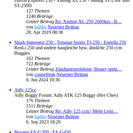
Dazon Explorer 250 - Xinling XL 250 - Saiting ST-250F und
ST-250D
127
Themen
1240
Beiträge
Letzter Beitrag
Re: Xinling XL-250 2600km - B…
von
bartho
Neuester Beitrag
28. Apr 2019 08:38
Shark Imperator 250 - Tongian Sports TJ-250 - Eppella 250
RenLi 250 und andere baugleiche bzw. ähnliche 250 ccm
Buggies.
102
Themen
722
Beiträge
Letzter Beitrag
Zündungsprobleme, Buggy sprin…
von
coupefreak
Neuester Beitrag
6. Jun 2024 10:36
Adly 125cc
Adly Buggy Forum: Adly ATK 125 Buggy (Her Chee)
176
Themen
1511
Beiträge
Letzter Beitrag
Re: Adly 125 ccm | Mehr Leist…
von
bartho
Neuester Beitrag
6. Sep 2023 18:29
Buyang-FA-G300 - FA-G450