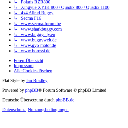
↳ Polaris RZR800
↳ Xingyue XYJK 800 / Quadix 800 / Quadix 1100
↳ 4x4 Allrad Buggy
↳ Secma F16
↳ www.secma-forum.be
↳ www.sharkbuggy.com
↳ www.buggycity.eu
↳ www.buggywelt.de
↳ www.gy6-motor.de
↳ www.borossi.de
Foren-Übersicht
Impressum
Alle Cookies löschen
Flat Style by
Ian Bradley
Powered by
phpBB
® Forum Software © phpBB Limited
Deutsche Übersetzung durch
phpBB.de
Datenschutz
|
Nutzungsbedingungen