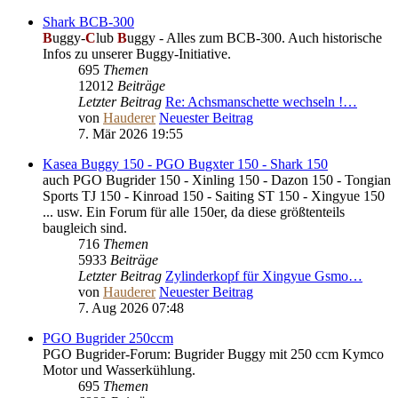
Shark BCB-300
B
uggy-
C
lub
B
uggy - Alles zum BCB-300. Auch historische
Infos zu unserer Buggy-Initiative.
695
Themen
12012
Beiträge
Letzter Beitrag
Re: Achsmanschette wechseln !…
von
Hauderer
Neuester Beitrag
7. Mär 2026 19:55
Kasea Buggy 150 - PGO Bugxter 150 - Shark 150
auch PGO Bugrider 150 - Xinling 150 - Dazon 150 - Tongian
Sports TJ 150 - Kinroad 150 - Saiting ST 150 - Xingyue 150
... usw. Ein Forum für alle 150er, da diese größtenteils
baugleich sind.
716
Themen
5933
Beiträge
Letzter Beitrag
Zylinderkopf für Xingyue Gsmo…
von
Hauderer
Neuester Beitrag
7. Aug 2026 07:48
PGO Bugrider 250ccm
PGO Bugrider-Forum: Bugrider Buggy mit 250 ccm Kymco
Motor und Wasserkühlung.
695
Themen