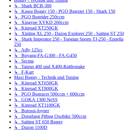
Buggy - Technik und Tuning
↳ Shark BCB-300
↳ Kasea Buggy 150 - PGO Bugxter 150 - Shark 150
↳ PGO Bugrider 250ccm
↳ Xingyue XYKD 260ccm
↳ Kinroad XT250GK
↳ Xinling XL 250 - Dazon Explorer 250 - Saiting ST 250
↳ Shark Imperator 250 - Tongian Sports TJ-250 - Eppella
250
↳ Adly 125cc
↳ Buyang-FA-G300 - FA-G450
↳ Secma
↳ Taurus 400 und X400-Rattlesnake
↳ F-Kart
Maxi Buggy - Technik und Tuning
↳ Kinroad XT650GK
↳ Kinroad XT800GK
↳ PGO Bugracer 500ccm + 600ccm
↳ GOKA 1300 NeSS
↳ Kinroad XT1100GK
↳ Borossi-Joyner
↳ Dongfang Pitbug Oxobike 500ccm
↳ Saiting ST 650 Buggy
↳ Dazon 1100D