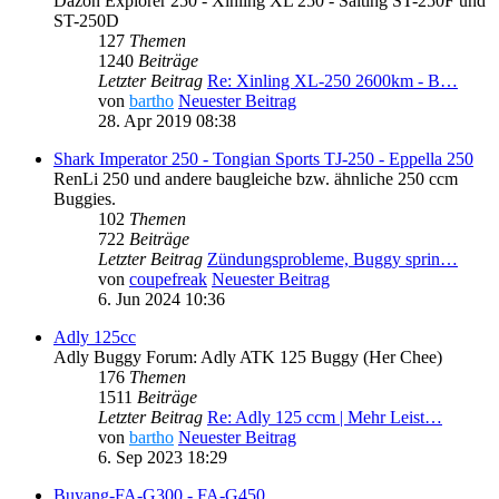
Dazon Explorer 250 - Xinling XL 250 - Saiting ST-250F und
ST-250D
127
Themen
1240
Beiträge
Letzter Beitrag
Re: Xinling XL-250 2600km - B…
von
bartho
Neuester Beitrag
28. Apr 2019 08:38
Shark Imperator 250 - Tongian Sports TJ-250 - Eppella 250
RenLi 250 und andere baugleiche bzw. ähnliche 250 ccm
Buggies.
102
Themen
722
Beiträge
Letzter Beitrag
Zündungsprobleme, Buggy sprin…
von
coupefreak
Neuester Beitrag
6. Jun 2024 10:36
Adly 125cc
Adly Buggy Forum: Adly ATK 125 Buggy (Her Chee)
176
Themen
1511
Beiträge
Letzter Beitrag
Re: Adly 125 ccm | Mehr Leist…
von
bartho
Neuester Beitrag
6. Sep 2023 18:29
Buyang-FA-G300 - FA-G450