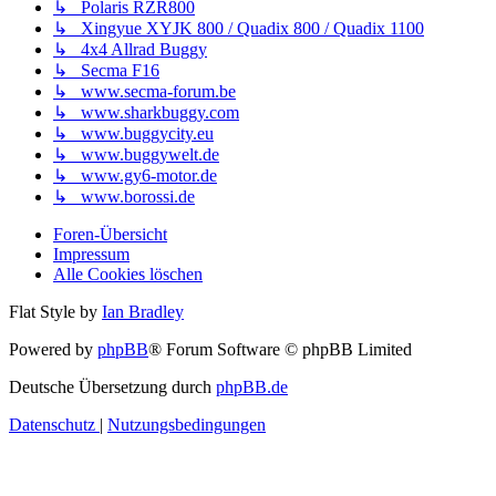
↳ Polaris RZR800
↳ Xingyue XYJK 800 / Quadix 800 / Quadix 1100
↳ 4x4 Allrad Buggy
↳ Secma F16
↳ www.secma-forum.be
↳ www.sharkbuggy.com
↳ www.buggycity.eu
↳ www.buggywelt.de
↳ www.gy6-motor.de
↳ www.borossi.de
Foren-Übersicht
Impressum
Alle Cookies löschen
Flat Style by
Ian Bradley
Powered by
phpBB
® Forum Software © phpBB Limited
Deutsche Übersetzung durch
phpBB.de
Datenschutz
|
Nutzungsbedingungen