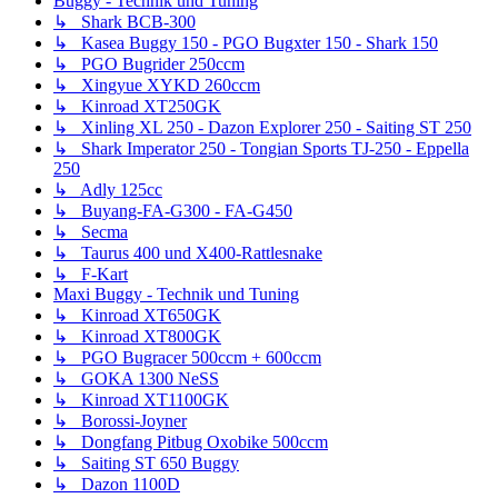
Buggy - Technik und Tuning
↳ Shark BCB-300
↳ Kasea Buggy 150 - PGO Bugxter 150 - Shark 150
↳ PGO Bugrider 250ccm
↳ Xingyue XYKD 260ccm
↳ Kinroad XT250GK
↳ Xinling XL 250 - Dazon Explorer 250 - Saiting ST 250
↳ Shark Imperator 250 - Tongian Sports TJ-250 - Eppella
250
↳ Adly 125cc
↳ Buyang-FA-G300 - FA-G450
↳ Secma
↳ Taurus 400 und X400-Rattlesnake
↳ F-Kart
Maxi Buggy - Technik und Tuning
↳ Kinroad XT650GK
↳ Kinroad XT800GK
↳ PGO Bugracer 500ccm + 600ccm
↳ GOKA 1300 NeSS
↳ Kinroad XT1100GK
↳ Borossi-Joyner
↳ Dongfang Pitbug Oxobike 500ccm
↳ Saiting ST 650 Buggy
↳ Dazon 1100D