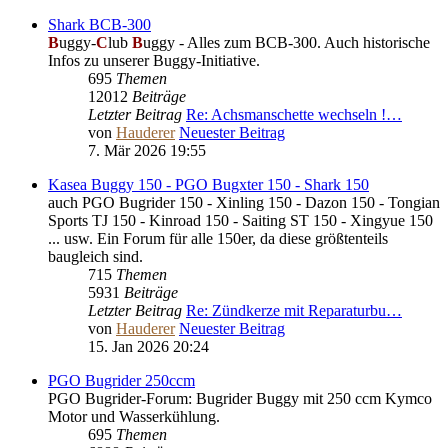
Shark BCB-300
B
uggy-
C
lub
B
uggy - Alles zum BCB-300. Auch historische
Infos zu unserer Buggy-Initiative.
695
Themen
12012
Beiträge
Letzter Beitrag
Re: Achsmanschette wechseln !…
von
Hauderer
Neuester Beitrag
7. Mär 2026 19:55
Kasea Buggy 150 - PGO Bugxter 150 - Shark 150
auch PGO Bugrider 150 - Xinling 150 - Dazon 150 - Tongian
Sports TJ 150 - Kinroad 150 - Saiting ST 150 - Xingyue 150
... usw. Ein Forum für alle 150er, da diese größtenteils
baugleich sind.
715
Themen
5931
Beiträge
Letzter Beitrag
Re: Zündkerze mit Reparaturbu…
von
Hauderer
Neuester Beitrag
15. Jan 2026 20:24
PGO Bugrider 250ccm
PGO Bugrider-Forum: Bugrider Buggy mit 250 ccm Kymco
Motor und Wasserkühlung.
695
Themen