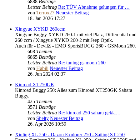
6888
Beiträge
Letzter Beitrag
Re: TÜV Abnahme gelungen für …
von
Terrox27
Neuester Beitrag
18. Jan 2026 17:27
Xingyue XYKD 260ccm
Xingyue Buggy XYKD 260-1 mit viel Platz, Differential und
260 ccm / Xingyue XYKD 260-2 mit Jeep Optik.
Auch für - DevilZ - EMO SportsBUGG 260 - GSMoon 260.
608
Themen
6865
Beiträge
Letzter Beitrag
Re: tuning gs moon 260
von
Habili
Neuester Beitrag
26. Jun 2024 02:37
Kinroad XT250GK
Kinroad Buggy 250: Alles zum Kinroad XT250GK Sahara
Buggy.
425
Themen
3571
Beiträge
Letzter Beitrag
Re: kinroad 250 sahara gekla…
von
Shelty
Neuester Beitrag
26. Apr 2026 10:59
Xinling XL 250 - Dazon Explorer 250 - Saiting ST 250