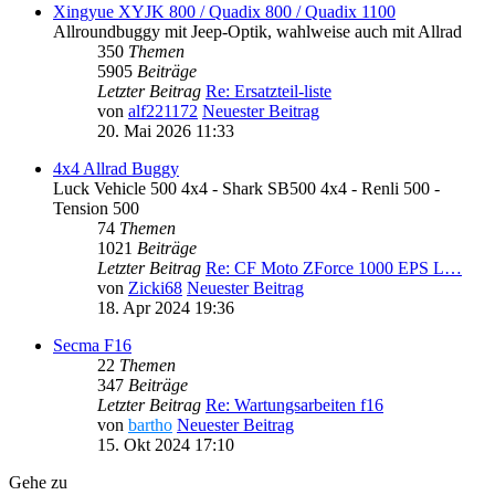
Xingyue XYJK 800 / Quadix 800 / Quadix 1100
Allroundbuggy mit Jeep-Optik, wahlweise auch mit Allrad
350
Themen
5905
Beiträge
Letzter Beitrag
Re: Ersatzteil-liste
von
alf221172
Neuester Beitrag
20. Mai 2026 11:33
4x4 Allrad Buggy
Luck Vehicle 500 4x4 - Shark SB500 4x4 - Renli 500 -
Tension 500
74
Themen
1021
Beiträge
Letzter Beitrag
Re: CF Moto ZForce 1000 EPS L…
von
Zicki68
Neuester Beitrag
18. Apr 2024 19:36
Secma F16
22
Themen
347
Beiträge
Letzter Beitrag
Re: Wartungsarbeiten f16
von
bartho
Neuester Beitrag
15. Okt 2024 17:10
Gehe zu