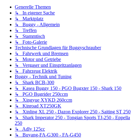
Generelle Themen
↳ In eigener Sache
↳ Marktplatz
↳ Buggy - Allgemein
↳ Treffen
↳ Stammtisch
↳ Foto-Galerie
Technische Grundlagen für Buggyschrauber
↳ Fahrwerk und Bremsen
↳ Motor und Getriebe
↳ Vergaser und Einspritzanlagen
↳ Fahrzeug Elektrik
Buggy - Technik und Tuning
↳ Shark BCB-300
↳ Kasea Buggy 150 - PGO Bugxter 150 - Shark 150
↳ PGO Bugrider 250ccm
↳ Xingyue XYKD 260ccm
↳ Kinroad XT250GK
↳ Xinling XL 250 - Dazon Explorer 250 - Saiting ST 250
↳ Shark Imperator 250 - Tongian Sports TJ-250 - Eppella
250
↳ Adly 125cc
↳ Buyang-FA-G300 - FA-G450