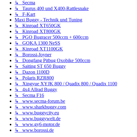
↳ Secma
↳ Taurus 400 und X400-Rattlesnake
↳ F-Kart
Maxi Buggy - Technik und Tuning
↳ Kinroad XT650GK
↳ Kinroad XT800GK
↳ PGO Bugracer 500ccm + 600ccm
↳ GOKA 1300 NeSS
↳ Kinroad XT1100GK
↳ Borossi-Joyner
↳ Dongfang Pitbug Oxobike 500ccm
↳ Saiting ST 650 Buggy
↳ Dazon 1100D
↳ Polaris RZR800
↳ Xingyue XYJK 800 / Quadix 800 / Quadix 1100
↳ 4x4 Allrad Buggy
↳ Secma F16
↳ www.secma-forum.be
↳ www.sharkbuggy.com
↳ www.buggycity.eu
↳ www.buggywelt.de
↳ www.gy6-motor.de
↳ www.borossi.de