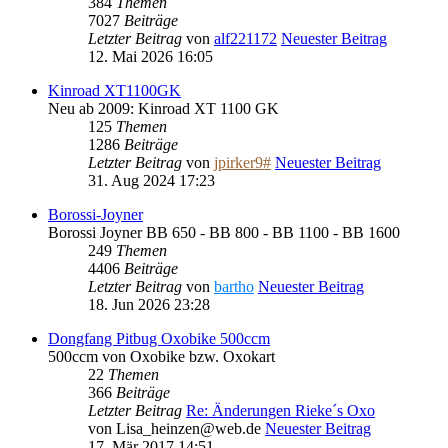
384
Themen
7027
Beiträge
Letzter Beitrag
von
alf221172
Neuester Beitrag
12. Mai 2026 16:05
Kinroad XT1100GK
Neu ab 2009: Kinroad XT 1100 GK
125
Themen
1286
Beiträge
Letzter Beitrag
von
jpirker9#
Neuester Beitrag
31. Aug 2024 17:23
Borossi-Joyner
Borossi Joyner BB 650 - BB 800 - BB 1100 - BB 1600
249
Themen
4406
Beiträge
Letzter Beitrag
von
bartho
Neuester Beitrag
18. Jun 2026 23:28
Dongfang Pitbug Oxobike 500ccm
500ccm von Oxobike bzw. Oxokart
22
Themen
366
Beiträge
Letzter Beitrag
Re: Änderungen Rieke´s Oxo
von
Lisa_heinzen@web.de
Neuester Beitrag
17. Mär 2017 14:51