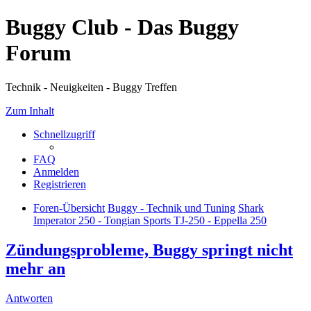
Buggy Club - Das Buggy
Forum
Technik - Neuigkeiten - Buggy Treffen
Zum Inhalt
Schnellzugriff
FAQ
Anmelden
Registrieren
Foren-Übersicht
Buggy - Technik und Tuning
Shark
Imperator 250 - Tongian Sports TJ-250 - Eppella 250
Zündungsprobleme, Buggy springt nicht
mehr an
Antworten