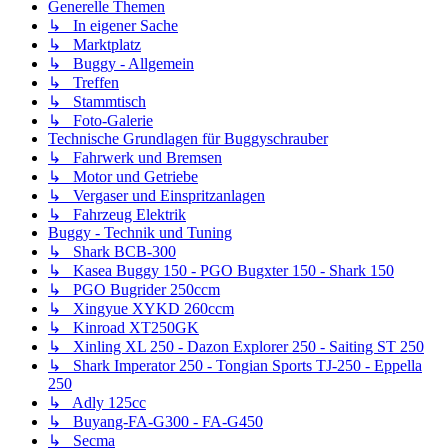
Generelle Themen
↳ In eigener Sache
↳ Marktplatz
↳ Buggy - Allgemein
↳ Treffen
↳ Stammtisch
↳ Foto-Galerie
Technische Grundlagen für Buggyschrauber
↳ Fahrwerk und Bremsen
↳ Motor und Getriebe
↳ Vergaser und Einspritzanlagen
↳ Fahrzeug Elektrik
Buggy - Technik und Tuning
↳ Shark BCB-300
↳ Kasea Buggy 150 - PGO Bugxter 150 - Shark 150
↳ PGO Bugrider 250ccm
↳ Xingyue XYKD 260ccm
↳ Kinroad XT250GK
↳ Xinling XL 250 - Dazon Explorer 250 - Saiting ST 250
↳ Shark Imperator 250 - Tongian Sports TJ-250 - Eppella
250
↳ Adly 125cc
↳ Buyang-FA-G300 - FA-G450
↳ Secma