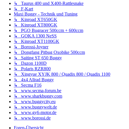
↳ Taurus 400 und X400-Rattlesnake
↳ F-Kart
Maxi Buggy - Technik und Tuning
↳ Kinroad XT650GK
↳ Kinroad XT800GK
↳ PGO Bugracer 500ccm + 600ccm
↳ GOKA 1300 NeSS
↳ Kinroad XT1100GK
↳ Borossi-Joyner
↳ Dongfang Pitbug Oxobike 500ccm
↳ Saiting ST 650 Buggy
↳ Dazon 1100D
↳ Polaris RZR800
↳ Xingyue XYJK 800 / Quadix 800 / Quadix 1100
↳ 4x4 Allrad Buggy
↳ Secma F16
↳ www.secma-forum.be
↳ www.sharkbuggy.com
↳ www.buggycity.eu
↳ www.buggywelt.de
↳ www.gy6-motor.de
↳ www.borossi.de
Foren-Übersicht