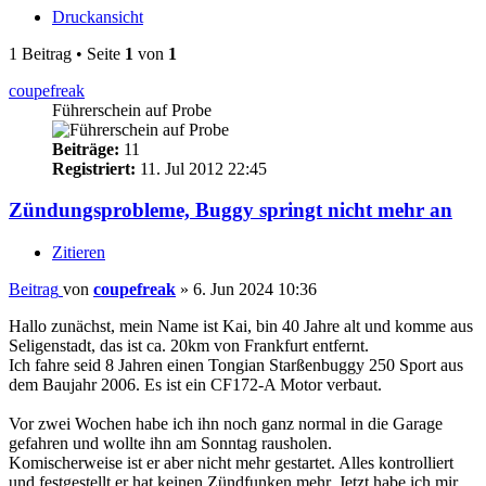
Druckansicht
1 Beitrag • Seite
1
von
1
coupefreak
Führerschein auf Probe
Beiträge:
11
Registriert:
11. Jul 2012 22:45
Zündungsprobleme, Buggy springt nicht mehr an
Zitieren
Beitrag
von
coupefreak
»
6. Jun 2024 10:36
Hallo zunächst, mein Name ist Kai, bin 40 Jahre alt und komme aus
Seligenstadt, das ist ca. 20km von Frankfurt entfernt.
Ich fahre seid 8 Jahren einen Tongian Starßenbuggy 250 Sport aus
dem Baujahr 2006. Es ist ein CF172-A Motor verbaut.
Vor zwei Wochen habe ich ihn noch ganz normal in die Garage
gefahren und wollte ihn am Sonntag rausholen.
Komischerweise ist er aber nicht mehr gestartet. Alles kontrolliert
und festgestellt er hat keinen Zündfunken mehr. Jetzt habe ich mir