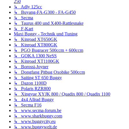
250
↳ Adly 125cc
↳ Buyang-FA-G300 - FA-G450
↳ Secma
↳ Taurus 400 und X400-Rattlesnake
↳ F-Kart
Maxi Buggy - Technik und Tuning
↳ Kinroad XT650GK
↳ Kinroad XT800GK
↳ PGO Bugracer 500ccm + 600ccm
↳ GOKA 1300 NeSS
↳ Kinroad XT1100GK
↳ Borossi-Joyner
↳ Dongfang Pitbug Oxobike 500ccm
↳ Saiting ST 650 Buggy
↳ Dazon 1100D
↳ Polaris RZR800
↳ Xingyue XYJK 800 / Quadix 800 / Quadix 1100
↳ 4x4 Allrad Buggy
↳ Secma F16
↳ www.secma-forum.be
↳ www.sharkbuggy.com
↳ www.buggycity.eu
↳ www.buggywelt.de