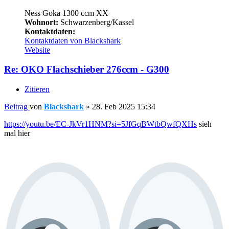
Ness Goka 1300 ccm XX
Wohnort:
Schwarzenberg/Kassel
Kontaktdaten:
Kontaktdaten von Blackshark
Website
Re: OKO Flachschieber 276ccm - G300
Zitieren
Beitrag
von
Blackshark
»
28. Feb 2025 15:34
https://youtu.be/EC-JkVr1HNM?si=5JfGqBWtbQwfQXHs
sieh
mal hier