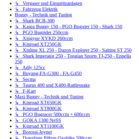
↳ Vergaser und Einspritzanlagen
↳ Fahrzeug Elektrik
Buggy - Technik und Tuning
↳ Shark BCB-300
↳ Kasea Buggy 150 - PGO Bugxter 150 - Shark 150
↳ PGO Bugrider 250ccm
↳ Xingyue XYKD 260ccm
↳ Kinroad XT250GK
↳ Xinling XL 250 - Dazon Explorer 250 - Saiting ST 250
↳ Shark Imperator 250 - Tongian Sports TJ-250 - Eppella
250
↳ Adly 125cc
↳ Buyang-FA-G300 - FA-G450
↳ Secma
↳ Taurus 400 und X400-Rattlesnake
↳ F-Kart
Maxi Buggy - Technik und Tuning
↳ Kinroad XT650GK
↳ Kinroad XT800GK
↳ PGO Bugracer 500ccm + 600ccm
↳ GOKA 1300 NeSS
↳ Kinroad XT1100GK
↳ Borossi-Joyner
↳ Dongfang Pitbug Oxobike 500ccm