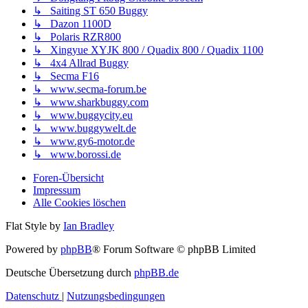
↳ Saiting ST 650 Buggy
↳ Dazon 1100D
↳ Polaris RZR800
↳ Xingyue XYJK 800 / Quadix 800 / Quadix 1100
↳ 4x4 Allrad Buggy
↳ Secma F16
↳ www.secma-forum.be
↳ www.sharkbuggy.com
↳ www.buggycity.eu
↳ www.buggywelt.de
↳ www.gy6-motor.de
↳ www.borossi.de
Foren-Übersicht
Impressum
Alle Cookies löschen
Flat Style by
Ian Bradley
Powered by
phpBB
® Forum Software © phpBB Limited
Deutsche Übersetzung durch
phpBB.de
Datenschutz
|
Nutzungsbedingungen