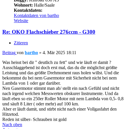
Wohnort:
Halle/Saale
Kontaktdaten:
Kontaktdaten von bartho
Website
Re: OKO Flachschieber 276ccm - G300
Zitieren
Beitrag
von
bartho
»
4. Mär 2025 18:11
Was heisst bei dir " deutlich zu fett" und wie läuft er damit ?
Ausschlaggebend ist doch erst mal, das du die möglichst größte
Leistung und das größte Drehmoment raus holen willst. Und die
bekommst du bei nem Gasermotor mit Sicherheit nicht bei nem
Lambda von 1 oder gar darüber.
Nen Gasermotor stimmt man ab/ stellt ein nach Gefühl und nicht
nach irgend welchen Messwerten obskurer Instrumente. Und da
läuft eben so ein 250er Roller Motor mit nem Lambda von 0,5- 0,8
und säuft 8 Liter ( oder mehr) auf 100 km.
Aber er läuft damit, und stirbt nicht nach einer Vollgasfahrt den
Hitzetod.
Reden ist silber- Schrauben ist gold
Nach oben