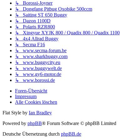
↳ Borossi-Joyner
↳ Dongfang Pitbug Oxobike 500ccm
↳ Saiting ST 650 Buggy
↳ Dazon 1100D
↳ Polaris RZR800
↳ Xingyue XYJK 800 / Quadix 800 / Quadix 1100
↳ 4x4 Allrad Buggy
↳ Secma F16
↳ www.secma-forum.be
↳ www.sharkbuggy.com
↳ www.buggycity.eu
↳ www.buggywelt.de
↳ www.gy6-motor.de
↳ www.borossi.de
Foren-Übersicht
Impressum
Alle Cookies löschen
Flat Style by
Ian Bradley
Powered by
phpBB
® Forum Software © phpBB Limited
Deutsche Übersetzung durch
phpBB.de