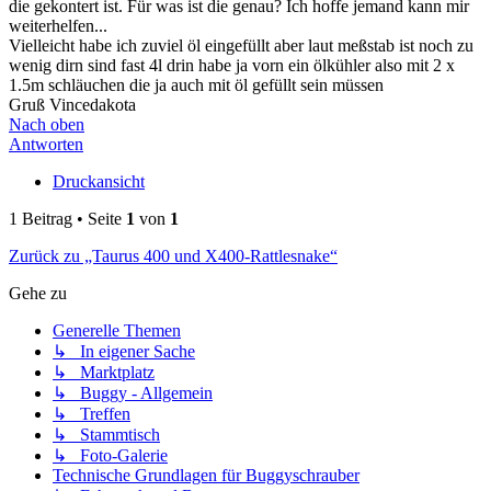
die gekontert ist. Für was ist die genau? Ich hoffe jemand kann mir
weiterhelfen...
Vielleicht habe ich zuviel öl eingefüllt aber laut meßstab ist noch zu
wenig dirn sind fast 4l drin habe ja vorn ein ölkühler also mit 2 x
1.5m schläuchen die ja auch mit öl gefüllt sein müssen
Gruß Vincedakota
Nach oben
Antworten
Druckansicht
1 Beitrag • Seite
1
von
1
Zurück zu „Taurus 400 und X400-Rattlesnake“
Gehe zu
Generelle Themen
↳ In eigener Sache
↳ Marktplatz
↳ Buggy - Allgemein
↳ Treffen
↳ Stammtisch
↳ Foto-Galerie
Technische Grundlagen für Buggyschrauber