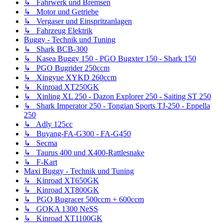
↳ Fahrwerk und Bremsen
↳ Motor und Getriebe
↳ Vergaser und Einspritzanlagen
↳ Fahrzeug Elektrik
Buggy - Technik und Tuning
↳ Shark BCB-300
↳ Kasea Buggy 150 - PGO Bugxter 150 - Shark 150
↳ PGO Bugrider 250ccm
↳ Xingyue XYKD 260ccm
↳ Kinroad XT250GK
↳ Xinling XL 250 - Dazon Explorer 250 - Saiting ST 250
↳ Shark Imperator 250 - Tongian Sports TJ-250 - Eppella
250
↳ Adly 125cc
↳ Buyang-FA-G300 - FA-G450
↳ Secma
↳ Taurus 400 und X400-Rattlesnake
↳ F-Kart
Maxi Buggy - Technik und Tuning
↳ Kinroad XT650GK
↳ Kinroad XT800GK
↳ PGO Bugracer 500ccm + 600ccm
↳ GOKA 1300 NeSS
↳ Kinroad XT1100GK