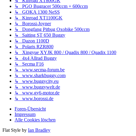
↳ Kinroad XT800GK
↳ PGO Bugracer 500ccm + 600ccm
↳ GOKA 1300 NeSS
↳ Kinroad XT1100GK
↳ Borossi-Joyner
↳ Dongfang Pitbug Oxobike 500ccm
↳ Saiting ST 650 Buggy
↳ Dazon 1100D
↳ Polaris RZR800
↳ Xingyue XYJK 800 / Quadix 800 / Quadix 1100
↳ 4x4 Allrad Buggy
↳ Secma F16
↳ www.secma-forum.be
↳ www.sharkbuggy.com
↳ www.buggycity.eu
↳ www.buggywelt.de
↳ www.gy6-motor.de
↳ www.borossi.de
Foren-Übersicht
Impressum
Alle Cookies löschen
Flat Style by
Ian Bradley