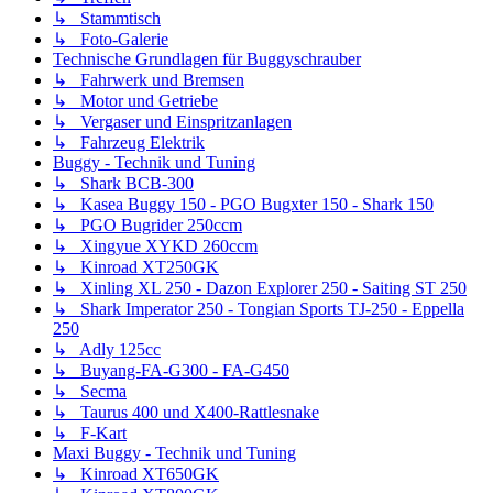
↳ Stammtisch
↳ Foto-Galerie
Technische Grundlagen für Buggyschrauber
↳ Fahrwerk und Bremsen
↳ Motor und Getriebe
↳ Vergaser und Einspritzanlagen
↳ Fahrzeug Elektrik
Buggy - Technik und Tuning
↳ Shark BCB-300
↳ Kasea Buggy 150 - PGO Bugxter 150 - Shark 150
↳ PGO Bugrider 250ccm
↳ Xingyue XYKD 260ccm
↳ Kinroad XT250GK
↳ Xinling XL 250 - Dazon Explorer 250 - Saiting ST 250
↳ Shark Imperator 250 - Tongian Sports TJ-250 - Eppella
250
↳ Adly 125cc
↳ Buyang-FA-G300 - FA-G450
↳ Secma
↳ Taurus 400 und X400-Rattlesnake
↳ F-Kart
Maxi Buggy - Technik und Tuning
↳ Kinroad XT650GK