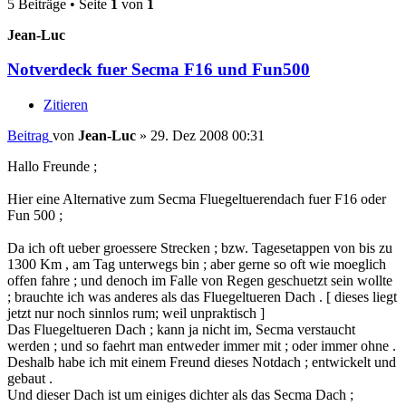
5 Beiträge • Seite
1
von
1
Jean-Luc
Notverdeck fuer Secma F16 und Fun500
Zitieren
Beitrag
von
Jean-Luc
»
29. Dez 2008 00:31
Hallo Freunde ;
Hier eine Alternative zum Secma Fluegeltuerendach fuer F16 oder
Fun 500 ;
Da ich oft ueber groessere Strecken ; bzw. Tagesetappen von bis zu
1300 Km , am Tag unterwegs bin ; aber gerne so oft wie moeglich
offen fahre ; und denoch im Falle von Regen geschuetzt sein wollte
; brauchte ich was anderes als das Fluegeltueren Dach . [ dieses liegt
jetzt nur noch sinnlos rum; weil unpraktisch ]
Das Fluegeltueren Dach ; kann ja nicht im, Secma verstaucht
werden ; und so faehrt man entweder immer mit ; oder immer ohne .
Deshalb habe ich mit einem Freund dieses Notdach ; entwickelt und
gebaut .
Und dieser Dach ist um einiges dichter als das Secma Dach ;