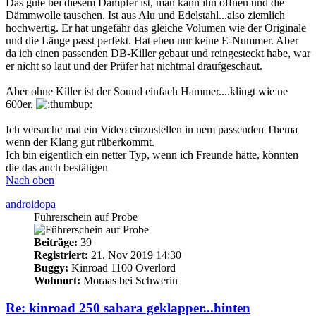
Das gute bei diesem Dämpfer ist, man kann ihn öffnen und die
Dämmwolle tauschen. Ist aus Alu und Edelstahl...also ziemlich
hochwertig. Er hat ungefähr das gleiche Volumen wie der Originale
und die Länge passt perfekt. Hat eben nur keine E-Nummer. Aber
da ich einen passenden DB-Killer gebaut und reingesteckt habe, war
er nicht so laut und der Prüfer hat nichtmal draufgeschaut.
Aber ohne Killer ist der Sound einfach Hammer....klingt wie ne
600er.
Ich versuche mal ein Video einzustellen in nem passenden Thema
wenn der Klang gut rüberkommt.
Ich bin eigentlich ein netter Typ, wenn ich Freunde hätte, könnten
die das auch bestätigen
Nach oben
androidopa
Führerschein auf Probe
Beiträge:
39
Registriert:
21. Nov 2019 14:30
Buggy:
Kinroad 1100 Overlord
Wohnort:
Moraas bei Schwerin
Re: kinroad 250 sahara geklapper...hinten