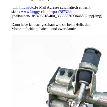
[img]
http://foto
.[e-Mail Adresse automatisch entfernt! -
siehe:
www.buggy-club.de/post78732.html
]/palb/alben/18/7408818/400_3338383033646532.jpg[/img]
Dann habe ich nachgeschaut wie sie beim Helix den
Motor aufgehängt haben...und zwar damit: