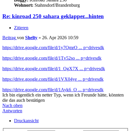
Wohnort:
Stahnsdorf/Brandenburg
Re: kinroad 250 sahara geklapper...hinten
Zitieren
Beitrag
von
Shelty
»
26. Apr 2026 10:59
https://drive.google.com/file/d/1y7QmrO ... p=drivesdk
https://drive.google.com/file/d/1Tv52so ... p=drivesdk
https://drive.google.com/file/d/1_OgX7X ... p=drivesdk
https://drive.google.com/file/d/1VX04ye ... p=drivesdk
https://drive.google.com/file/d/1Ayk6_O ... p=drivesdk
Ich bin eigentlich ein netter Typ, wenn ich Freunde hätte, könnten
die das auch bestätigen
Nach oben
Antworten
Druckansicht