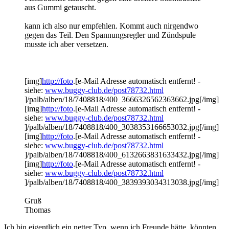
aus Gummi getauscht.
kann ich also nur empfehlen. Kommt auch nirgendwo
gegen das Teil. Den Spannungsregler und Zündspule
musste ich aber versetzen.
[img]
http://foto
.[e-Mail Adresse automatisch entfernt! -
siehe:
www.buggy-club.de/post78732.html
]/palb/alben/18/7408818/400_3666326562363662.jpg[/img]
[img]
http://foto
.[e-Mail Adresse automatisch entfernt! -
siehe:
www.buggy-club.de/post78732.html
]/palb/alben/18/7408818/400_3038353166653032.jpg[/img]
[img]
http://foto
.[e-Mail Adresse automatisch entfernt! -
siehe:
www.buggy-club.de/post78732.html
]/palb/alben/18/7408818/400_6132663831633432.jpg[/img]
[img]
http://foto
.[e-Mail Adresse automatisch entfernt! -
siehe:
www.buggy-club.de/post78732.html
]/palb/alben/18/7408818/400_3839393034313038.jpg[/img]
Gruß
Thomas
Ich bin eigentlich ein netter Typ, wenn ich Freunde hätte, könnten