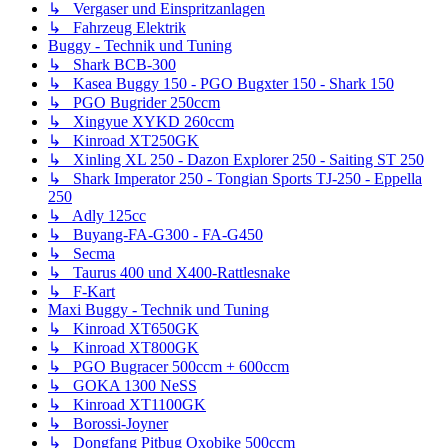
↳ Vergaser und Einspritzanlagen
↳ Fahrzeug Elektrik
Buggy - Technik und Tuning
↳ Shark BCB-300
↳ Kasea Buggy 150 - PGO Bugxter 150 - Shark 150
↳ PGO Bugrider 250ccm
↳ Xingyue XYKD 260ccm
↳ Kinroad XT250GK
↳ Xinling XL 250 - Dazon Explorer 250 - Saiting ST 250
↳ Shark Imperator 250 - Tongian Sports TJ-250 - Eppella
250
↳ Adly 125cc
↳ Buyang-FA-G300 - FA-G450
↳ Secma
↳ Taurus 400 und X400-Rattlesnake
↳ F-Kart
Maxi Buggy - Technik und Tuning
↳ Kinroad XT650GK
↳ Kinroad XT800GK
↳ PGO Bugracer 500ccm + 600ccm
↳ GOKA 1300 NeSS
↳ Kinroad XT1100GK
↳ Borossi-Joyner
↳ Dongfang Pitbug Oxobike 500ccm