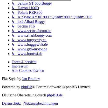
↳ Saiting ST 650 Buggy
↳ Dazon 1100D
↳ Polaris RZR800
↳ Xingyue XYJK 800 / Quadix 800 / Quadix 1100
↳ 4x4 Allrad Buggy
↳ Secma F16
↳ www.secma-forum.be
↳ www.sharkbuggy.com
↳ www.buggycity.eu
↳ www.buggywelt.de
↳ www.gy6-motor.de
↳ www.borossi.de
Foren-Übersicht
Impressum
Alle Cookies löschen
Flat Style by
Ian Bradley
Powered by
phpBB
® Forum Software © phpBB Limited
Deutsche Übersetzung durch
phpBB.de
Datenschutz
|
Nutzungsbedingungen