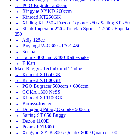
↳ PGO Bugrider 250ccm
↳ Xingyue XYKD 260ccm
↳ Kinroad XT250GK
↳ Xinling XL 250 - Dazon Explorer 250 - Saiting ST 250
↳ Shark Imperator 250 - Tongian Sports TJ-250 - Eppella
250
↳ Adly 125cc
↳ Buyang-FA-G300 - FA-G450
↳ Secma
↳ Taurus 400 und X400-Rattlesnake
↳ F-Kart
Maxi Buggy - Technik und Tuning
↳ Kinroad XT650GK
↳ Kinroad XT800GK
↳ PGO Bugracer 500ccm + 600ccm
↳ GOKA 1300 NeSS
↳ Kinroad XT1100GK
↳ Borossi-Joyner
↳ Dongfang Pitbug Oxobike 500ccm
↳ Saiting ST 650 Buggy
↳ Dazon 1100D
↳ Polaris RZR800
↳ Xingyue XYJK 800 / Quadix 800 / Quadix 1100