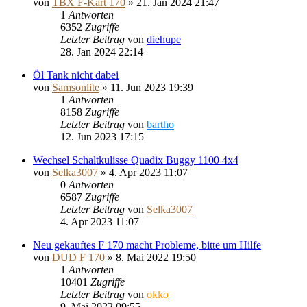
von
TBX F-Kart 170
»
21. Jan 2024 21:47
1
Antworten
6352
Zugriffe
Letzter Beitrag
von
diehupe
28. Jan 2024 22:14
Öl Tank nicht dabei
von
Samsonlite
»
11. Jun 2023 19:39
1
Antworten
8158
Zugriffe
Letzter Beitrag
von
bartho
12. Jun 2023 17:15
Wechsel Schaltkulisse Quadix Buggy 1100 4x4
von
Selka3007
»
4. Apr 2023 11:07
0
Antworten
6587
Zugriffe
Letzter Beitrag
von
Selka3007
4. Apr 2023 11:07
Neu gekauftes F 170 macht Probleme, bitte um Hilfe
von
DUD F 170
»
8. Mai 2022 19:50
1
Antworten
10401
Zugriffe
Letzter Beitrag
von
okko
9. Mai 2022 09:55