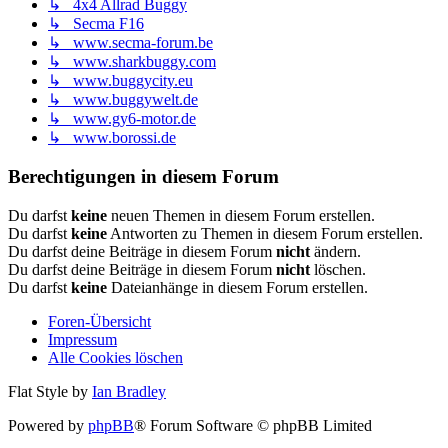
↳ 4x4 Allrad Buggy
↳ Secma F16
↳ www.secma-forum.be
↳ www.sharkbuggy.com
↳ www.buggycity.eu
↳ www.buggywelt.de
↳ www.gy6-motor.de
↳ www.borossi.de
Berechtigungen in diesem Forum
Du darfst
keine
neuen Themen in diesem Forum erstellen.
Du darfst
keine
Antworten zu Themen in diesem Forum erstellen.
Du darfst deine Beiträge in diesem Forum
nicht
ändern.
Du darfst deine Beiträge in diesem Forum
nicht
löschen.
Du darfst
keine
Dateianhänge in diesem Forum erstellen.
Foren-Übersicht
Impressum
Alle Cookies löschen
Flat Style by
Ian Bradley
Powered by
phpBB
® Forum Software © phpBB Limited