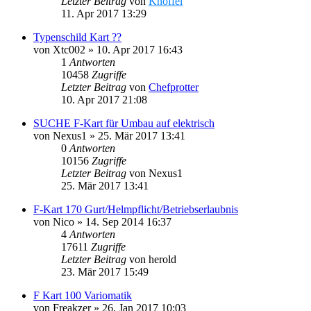
Letzter Beitrag
von
Knoffel
11. Apr 2017 13:29
Typenschild Kart ??
von
Xtc002
»
10. Apr 2017 16:43
1
Antworten
10458
Zugriffe
Letzter Beitrag
von
Chefprotter
10. Apr 2017 21:08
SUCHE F-Kart für Umbau auf elektrisch
von
Nexus1
»
25. Mär 2017 13:41
0
Antworten
10156
Zugriffe
Letzter Beitrag
von
Nexus1
25. Mär 2017 13:41
F-Kart 170 Gurt/Helmpflicht/Betriebserlaubnis
von
Nico
»
14. Sep 2014 16:37
4
Antworten
17611
Zugriffe
Letzter Beitrag
von
herold
23. Mär 2017 15:49
F Kart 100 Variomatik
von
Freakzer
»
26. Jan 2017 10:03