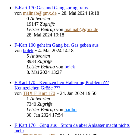
F-Kart 170 Gas und Gang springt raus
von
malinab@gmx.de
»
28. Mai 2024 19:18
0
Antworten
19147
Zugriffe
Letzter Beitrag
von
malinab@gmx.de
28. Mai 2024 19:18
F-Kart 100 geht im Gang bei Gas geben aus
von
bolek
»
4. Mai 2024 14:18
5
Antworten
8933
Zugriffe
Letzter Beitrag
von
bolek
8. Mai 2024 13:27
F Kart 170 - Kennzeichen Halterung Problem ???
Kennzeichen Größe ???
von
TBX F-Kart 170
»
24. Jan 2024 19:50
1
Antworten
7340
Zugriffe
Letzter Beitrag
von
bartho
30. Jan 2024 17:54
F-Kart 170 - Ging aus - Strom da aber Anlasser macht nichts
mehr