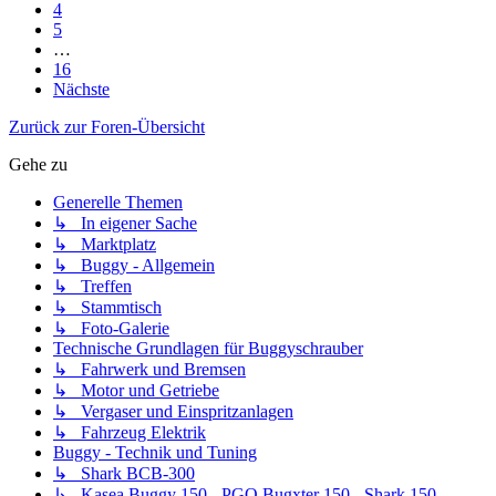
4
5
…
16
Nächste
Zurück zur Foren-Übersicht
Gehe zu
Generelle Themen
↳ In eigener Sache
↳ Marktplatz
↳ Buggy - Allgemein
↳ Treffen
↳ Stammtisch
↳ Foto-Galerie
Technische Grundlagen für Buggyschrauber
↳ Fahrwerk und Bremsen
↳ Motor und Getriebe
↳ Vergaser und Einspritzanlagen
↳ Fahrzeug Elektrik
Buggy - Technik und Tuning
↳ Shark BCB-300
↳ Kasea Buggy 150 - PGO Bugxter 150 - Shark 150