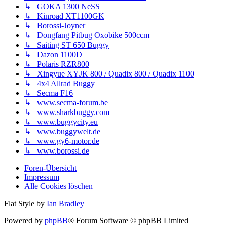
↳ GOKA 1300 NeSS
↳ Kinroad XT1100GK
↳ Borossi-Joyner
↳ Dongfang Pitbug Oxobike 500ccm
↳ Saiting ST 650 Buggy
↳ Dazon 1100D
↳ Polaris RZR800
↳ Xingyue XYJK 800 / Quadix 800 / Quadix 1100
↳ 4x4 Allrad Buggy
↳ Secma F16
↳ www.secma-forum.be
↳ www.sharkbuggy.com
↳ www.buggycity.eu
↳ www.buggywelt.de
↳ www.gy6-motor.de
↳ www.borossi.de
Foren-Übersicht
Impressum
Alle Cookies löschen
Flat Style by
Ian Bradley
Powered by
phpBB
® Forum Software © phpBB Limited