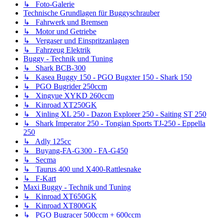
↳ Foto-Galerie
Technische Grundlagen für Buggyschrauber
↳ Fahrwerk und Bremsen
↳ Motor und Getriebe
↳ Vergaser und Einspritzanlagen
↳ Fahrzeug Elektrik
Buggy - Technik und Tuning
↳ Shark BCB-300
↳ Kasea Buggy 150 - PGO Bugxter 150 - Shark 150
↳ PGO Bugrider 250ccm
↳ Xingyue XYKD 260ccm
↳ Kinroad XT250GK
↳ Xinling XL 250 - Dazon Explorer 250 - Saiting ST 250
↳ Shark Imperator 250 - Tongian Sports TJ-250 - Eppella
250
↳ Adly 125cc
↳ Buyang-FA-G300 - FA-G450
↳ Secma
↳ Taurus 400 und X400-Rattlesnake
↳ F-Kart
Maxi Buggy - Technik und Tuning
↳ Kinroad XT650GK
↳ Kinroad XT800GK
↳ PGO Bugracer 500ccm + 600ccm