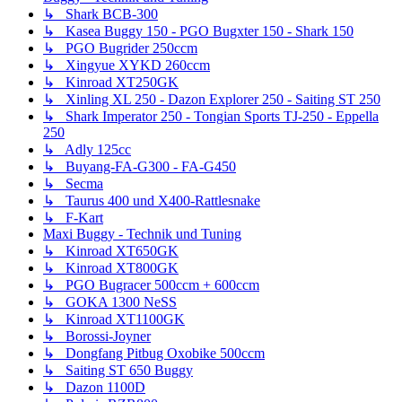
↳ Shark BCB-300
↳ Kasea Buggy 150 - PGO Bugxter 150 - Shark 150
↳ PGO Bugrider 250ccm
↳ Xingyue XYKD 260ccm
↳ Kinroad XT250GK
↳ Xinling XL 250 - Dazon Explorer 250 - Saiting ST 250
↳ Shark Imperator 250 - Tongian Sports TJ-250 - Eppella
250
↳ Adly 125cc
↳ Buyang-FA-G300 - FA-G450
↳ Secma
↳ Taurus 400 und X400-Rattlesnake
↳ F-Kart
Maxi Buggy - Technik und Tuning
↳ Kinroad XT650GK
↳ Kinroad XT800GK
↳ PGO Bugracer 500ccm + 600ccm
↳ GOKA 1300 NeSS
↳ Kinroad XT1100GK
↳ Borossi-Joyner
↳ Dongfang Pitbug Oxobike 500ccm
↳ Saiting ST 650 Buggy
↳ Dazon 1100D