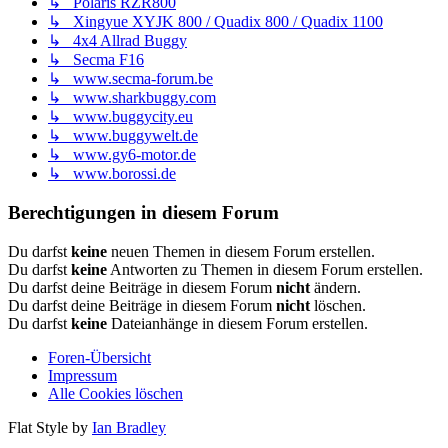
↳ Polaris RZR800
↳ Xingyue XYJK 800 / Quadix 800 / Quadix 1100
↳ 4x4 Allrad Buggy
↳ Secma F16
↳ www.secma-forum.be
↳ www.sharkbuggy.com
↳ www.buggycity.eu
↳ www.buggywelt.de
↳ www.gy6-motor.de
↳ www.borossi.de
Berechtigungen in diesem Forum
Du darfst
keine
neuen Themen in diesem Forum erstellen.
Du darfst
keine
Antworten zu Themen in diesem Forum erstellen.
Du darfst deine Beiträge in diesem Forum
nicht
ändern.
Du darfst deine Beiträge in diesem Forum
nicht
löschen.
Du darfst
keine
Dateianhänge in diesem Forum erstellen.
Foren-Übersicht
Impressum
Alle Cookies löschen
Flat Style by
Ian Bradley