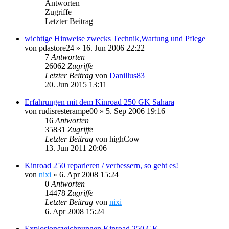
Antworten
Zugriffe
Letzter Beitrag
wichtige Hinweise zwecks Technik,Wartung und Pflege
von
pdastore24
»
16. Jun 2006 22:22
7
Antworten
26062
Zugriffe
Letzter Beitrag
von
Danillus83
20. Jun 2015 13:11
Erfahrungen mit dem Kinroad 250 GK Sahara
von
rudisresterampe00
»
5. Sep 2006 19:16
16
Antworten
35831
Zugriffe
Letzter Beitrag
von
highCow
13. Jun 2011 20:06
Kinroad 250 reparieren / verbessern, so geht es!
von
nixi
»
6. Apr 2008 15:24
0
Antworten
14478
Zugriffe
Letzter Beitrag
von
nixi
6. Apr 2008 15:24
Explosionszeichnungen Kinroad 250 GK