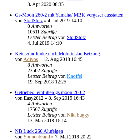
3. Apr 2020 08:35
Gs-Moon 260-2 mit Yamaha/ MBK vergaser ausstatten
von
StollStolz
»
4. Jul 2019 14:10
0
Antworten
10511
Zugriffe
Letzter Beitrag
von
StollStolz
4. Jul 2019 14:10
Kein zündfunke nach Motorinstandsetzung
von
Adivos
»
12. Aug 2018 16:45
8
Antworten
23502
Zugriffe
Letzter Beitrag
von
Knoffel
19. Sep 2018 12:25
Getriebeöl einfüllen gs moon 260-2
von
Easy2012
»
8. Sep 2015 16:43
4
Antworten
17567
Zugriffe
Letzter Beitrag
von
Niki buggy
13. Mai 2018 16:14
NB Luck 260 Alufelgen
von
Sonnenbrand
»
7. Mai 2018 20:22