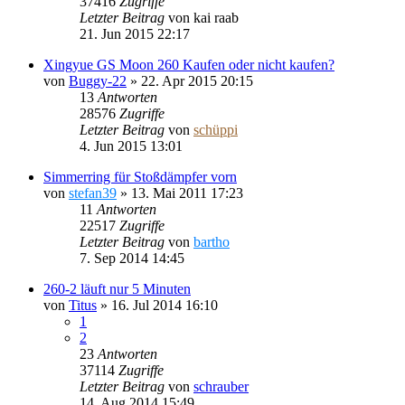
37416
Zugriffe
Letzter Beitrag
von
kai raab
21. Jun 2015 22:17
Xingyue GS Moon 260 Kaufen oder nicht kaufen?
von
Buggy-22
»
22. Apr 2015 20:15
13
Antworten
28576
Zugriffe
Letzter Beitrag
von
schüppi
4. Jun 2015 13:01
Simmerring für Stoßdämpfer vorn
von
stefan39
»
13. Mai 2011 17:23
11
Antworten
22517
Zugriffe
Letzter Beitrag
von
bartho
7. Sep 2014 14:45
260-2 läuft nur 5 Minuten
von
Titus
»
16. Jul 2014 16:10
1
2
23
Antworten
37114
Zugriffe
Letzter Beitrag
von
schrauber
14. Aug 2014 15:49