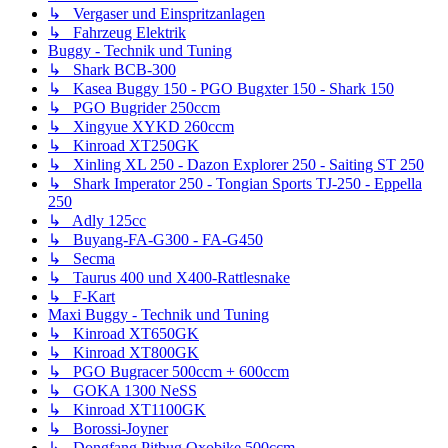
↳ Vergaser und Einspritzanlagen
↳ Fahrzeug Elektrik
Buggy - Technik und Tuning
↳ Shark BCB-300
↳ Kasea Buggy 150 - PGO Bugxter 150 - Shark 150
↳ PGO Bugrider 250ccm
↳ Xingyue XYKD 260ccm
↳ Kinroad XT250GK
↳ Xinling XL 250 - Dazon Explorer 250 - Saiting ST 250
↳ Shark Imperator 250 - Tongian Sports TJ-250 - Eppella
250
↳ Adly 125cc
↳ Buyang-FA-G300 - FA-G450
↳ Secma
↳ Taurus 400 und X400-Rattlesnake
↳ F-Kart
Maxi Buggy - Technik und Tuning
↳ Kinroad XT650GK
↳ Kinroad XT800GK
↳ PGO Bugracer 500ccm + 600ccm
↳ GOKA 1300 NeSS
↳ Kinroad XT1100GK
↳ Borossi-Joyner
↳ Dongfang Pitbug Oxobike 500ccm