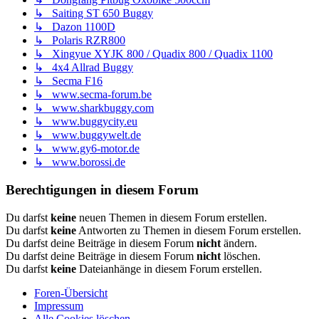
↳ Saiting ST 650 Buggy
↳ Dazon 1100D
↳ Polaris RZR800
↳ Xingyue XYJK 800 / Quadix 800 / Quadix 1100
↳ 4x4 Allrad Buggy
↳ Secma F16
↳ www.secma-forum.be
↳ www.sharkbuggy.com
↳ www.buggycity.eu
↳ www.buggywelt.de
↳ www.gy6-motor.de
↳ www.borossi.de
Berechtigungen in diesem Forum
Du darfst
keine
neuen Themen in diesem Forum erstellen.
Du darfst
keine
Antworten zu Themen in diesem Forum erstellen.
Du darfst deine Beiträge in diesem Forum
nicht
ändern.
Du darfst deine Beiträge in diesem Forum
nicht
löschen.
Du darfst
keine
Dateianhänge in diesem Forum erstellen.
Foren-Übersicht
Impressum
Alle Cookies löschen