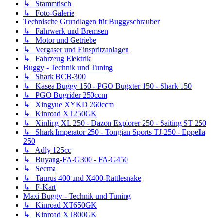
↳ Stammtisch
↳ Foto-Galerie
Technische Grundlagen für Buggyschrauber
↳ Fahrwerk und Bremsen
↳ Motor und Getriebe
↳ Vergaser und Einspritzanlagen
↳ Fahrzeug Elektrik
Buggy - Technik und Tuning
↳ Shark BCB-300
↳ Kasea Buggy 150 - PGO Bugxter 150 - Shark 150
↳ PGO Bugrider 250ccm
↳ Xingyue XYKD 260ccm
↳ Kinroad XT250GK
↳ Xinling XL 250 - Dazon Explorer 250 - Saiting ST 250
↳ Shark Imperator 250 - Tongian Sports TJ-250 - Eppella
250
↳ Adly 125cc
↳ Buyang-FA-G300 - FA-G450
↳ Secma
↳ Taurus 400 und X400-Rattlesnake
↳ F-Kart
Maxi Buggy - Technik und Tuning
↳ Kinroad XT650GK
↳ Kinroad XT800GK