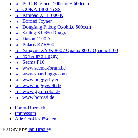
↳ PGO Bugracer 500ccm + 600ccm
↳ GOKA 1300 NeSS
↳ Kinroad XT1100GK
↳ Borossi-Joyner
↳ Dongfang Pitbug Oxobike 500ccm
↳ Saiting ST 650 Buggy
↳ Dazon 1100D
↳ Polaris RZR800
↳ Xingyue XYJK 800 / Quadix 800 / Quadix 1100
↳ 4x4 Allrad Buggy
↳ Secma F16
↳ www.secma-forum.be
↳ www.sharkbuggy.com
↳ www.buggycity.eu
↳ www.buggywelt.de
↳ www.gy6-motor.de
↳ www.borossi.de
Foren-Übersicht
Impressum
Alle Cookies löschen
Flat Style by
Ian Bradley