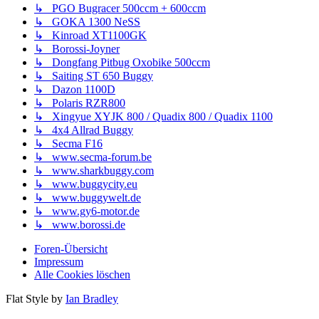
↳ PGO Bugracer 500ccm + 600ccm
↳ GOKA 1300 NeSS
↳ Kinroad XT1100GK
↳ Borossi-Joyner
↳ Dongfang Pitbug Oxobike 500ccm
↳ Saiting ST 650 Buggy
↳ Dazon 1100D
↳ Polaris RZR800
↳ Xingyue XYJK 800 / Quadix 800 / Quadix 1100
↳ 4x4 Allrad Buggy
↳ Secma F16
↳ www.secma-forum.be
↳ www.sharkbuggy.com
↳ www.buggycity.eu
↳ www.buggywelt.de
↳ www.gy6-motor.de
↳ www.borossi.de
Foren-Übersicht
Impressum
Alle Cookies löschen
Flat Style by
Ian Bradley