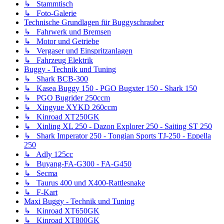
↳ Stammtisch
↳ Foto-Galerie
Technische Grundlagen für Buggyschrauber
↳ Fahrwerk und Bremsen
↳ Motor und Getriebe
↳ Vergaser und Einspritzanlagen
↳ Fahrzeug Elektrik
Buggy - Technik und Tuning
↳ Shark BCB-300
↳ Kasea Buggy 150 - PGO Bugxter 150 - Shark 150
↳ PGO Bugrider 250ccm
↳ Xingyue XYKD 260ccm
↳ Kinroad XT250GK
↳ Xinling XL 250 - Dazon Explorer 250 - Saiting ST 250
↳ Shark Imperator 250 - Tongian Sports TJ-250 - Eppella
250
↳ Adly 125cc
↳ Buyang-FA-G300 - FA-G450
↳ Secma
↳ Taurus 400 und X400-Rattlesnake
↳ F-Kart
Maxi Buggy - Technik und Tuning
↳ Kinroad XT650GK
↳ Kinroad XT800GK