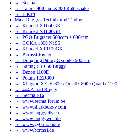
↳ Secma
↳ Taurus 400 und X400-Rattlesnake
↳ F-Kart
Maxi Buggy - Technik und Tuning
↳ Kinroad XT650GK
↳ Kinroad XT800GK
↳ PGO Bugracer 500ccm + 600ccm
↳ GOKA 1300 NeSS
↳ Kinroad XT1100GK
↳ Borossi-Joyner
↳ Dongfang Pitbug Oxobike 500ccm
↳ Saiting ST 650 Buggy
↳ Dazon 1100D
↳ Polaris RZR800
↳ Xingyue XYJK 800 / Quadix 800 / Quadix 1100
↳ 4x4 Allrad Buggy
↳ Secma F16
↳ www.secma-forum.be
↳ www.sharkbuggy.com
↳ www.buggycity.eu
↳ www.buggywelt.de
↳ www.gy6-motor.de
↳ www.borossi.de