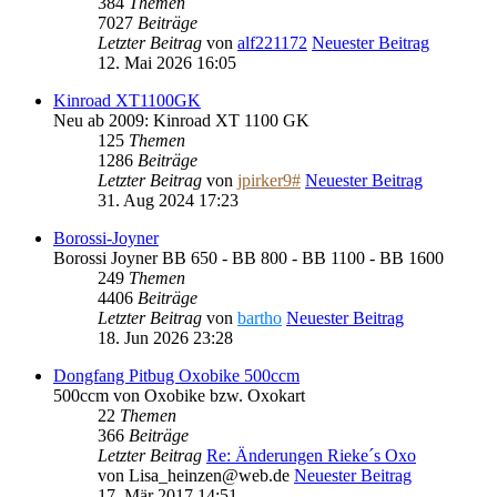
384
Themen
7027
Beiträge
Letzter Beitrag
von
alf221172
Neuester Beitrag
12. Mai 2026 16:05
Kinroad XT1100GK
Neu ab 2009: Kinroad XT 1100 GK
125
Themen
1286
Beiträge
Letzter Beitrag
von
jpirker9#
Neuester Beitrag
31. Aug 2024 17:23
Borossi-Joyner
Borossi Joyner BB 650 - BB 800 - BB 1100 - BB 1600
249
Themen
4406
Beiträge
Letzter Beitrag
von
bartho
Neuester Beitrag
18. Jun 2026 23:28
Dongfang Pitbug Oxobike 500ccm
500ccm von Oxobike bzw. Oxokart
22
Themen
366
Beiträge
Letzter Beitrag
Re: Änderungen Rieke´s Oxo
von
Lisa_heinzen@web.de
Neuester Beitrag
17. Mär 2017 14:51