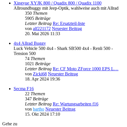
Xingyue XYJK 800 / Quadix 800 / Quadix 1100
Allroundbuggy mit Jeep-Optik, wahlweise auch mit Allrad
350
Themen
5905
Beiträge
Letzter Beitrag
Re: Ersatzteil-liste
von
alf221172
Neuester Beitrag
20. Mai 2026 11:33
4x4 Allrad Buggy
Luck Vehicle 500 4x4 - Shark SB500 4x4 - Renli 500 -
Tension 500
74
Themen
1021
Beiträge
Letzter Beitrag
Re: CF Moto ZForce 1000 EPS L…
von
Zicki68
Neuester Beitrag
18. Apr 2024 19:36
Secma F16
22
Themen
347
Beiträge
Letzter Beitrag
Re: Wartungsarbeiten f16
von
bartho
Neuester Beitrag
15. Okt 2024 17:10
Gehe zu