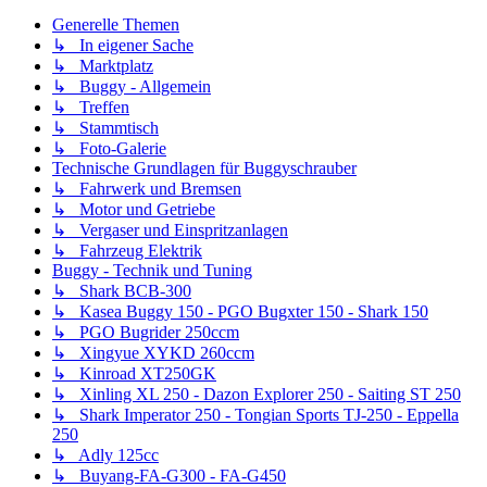
Generelle Themen
↳ In eigener Sache
↳ Marktplatz
↳ Buggy - Allgemein
↳ Treffen
↳ Stammtisch
↳ Foto-Galerie
Technische Grundlagen für Buggyschrauber
↳ Fahrwerk und Bremsen
↳ Motor und Getriebe
↳ Vergaser und Einspritzanlagen
↳ Fahrzeug Elektrik
Buggy - Technik und Tuning
↳ Shark BCB-300
↳ Kasea Buggy 150 - PGO Bugxter 150 - Shark 150
↳ PGO Bugrider 250ccm
↳ Xingyue XYKD 260ccm
↳ Kinroad XT250GK
↳ Xinling XL 250 - Dazon Explorer 250 - Saiting ST 250
↳ Shark Imperator 250 - Tongian Sports TJ-250 - Eppella
250
↳ Adly 125cc
↳ Buyang-FA-G300 - FA-G450