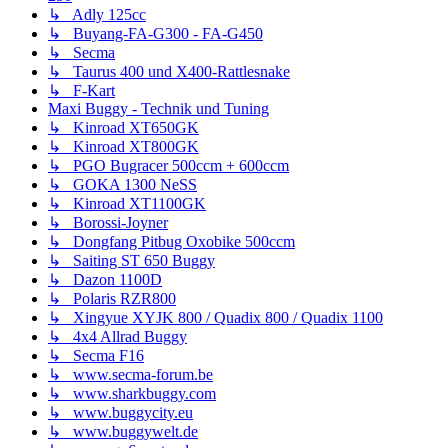
↳ Adly 125cc
↳ Buyang-FA-G300 - FA-G450
↳ Secma
↳ Taurus 400 und X400-Rattlesnake
↳ F-Kart
Maxi Buggy - Technik und Tuning
↳ Kinroad XT650GK
↳ Kinroad XT800GK
↳ PGO Bugracer 500ccm + 600ccm
↳ GOKA 1300 NeSS
↳ Kinroad XT1100GK
↳ Borossi-Joyner
↳ Dongfang Pitbug Oxobike 500ccm
↳ Saiting ST 650 Buggy
↳ Dazon 1100D
↳ Polaris RZR800
↳ Xingyue XYJK 800 / Quadix 800 / Quadix 1100
↳ 4x4 Allrad Buggy
↳ Secma F16
↳ www.secma-forum.be
↳ www.sharkbuggy.com
↳ www.buggycity.eu
↳ www.buggywelt.de