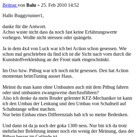
Beitrag
von
Balu
»
25. Feb 2010 14:52
Hallo Buggyrunner1,
danke für die Antwort.
Achso wuste nicht dass da noch fast keine Erfahrungswerte
vorliegen. Wollte nicht stressen oder quängeln.
Ja in dem 4x4 von Luck war ich bei Action schon gesessen. Wie
schon mal geschrieben da find ich ist die Sicht nach vorn durch die
Kunststoffverkleidung an der Front stark eingeschränkt.
Im Oxo bzw. Pitbug war ich noch nicht gesessen. Den hat Action
momentan beimTuning ausser Haus.
Meinst du man kann ohne Umbauten auch mit dem Pitbug fahren
oder sind umbauten zwangsweise durchzuführen?
Also ich denke da mein Bruder gelernter KFZ-Mechaniker ist kann
ich den Umbau der Lenkung und den Umbau von Schaltseil auf
Schaltstange selbst machen.
Nur beim Einbau eines Differenzials hab ich so meine Bedenken.
Und dann ist da ja noch der goka 1300 ness. Nur bin ich da trotz
mehrfacher Belehrung immer noch ein wenig der Meinung, dass der
Pitbug besser im Gelände ist.