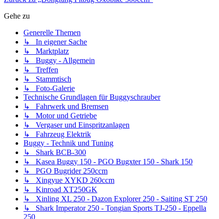
Gehe zu
Generelle Themen
↳ In eigener Sache
↳ Marktplatz
↳ Buggy - Allgemein
↳ Treffen
↳ Stammtisch
↳ Foto-Galerie
Technische Grundlagen für Buggyschrauber
↳ Fahrwerk und Bremsen
↳ Motor und Getriebe
↳ Vergaser und Einspritzanlagen
↳ Fahrzeug Elektrik
Buggy - Technik und Tuning
↳ Shark BCB-300
↳ Kasea Buggy 150 - PGO Bugxter 150 - Shark 150
↳ PGO Bugrider 250ccm
↳ Xingyue XYKD 260ccm
↳ Kinroad XT250GK
↳ Xinling XL 250 - Dazon Explorer 250 - Saiting ST 250
↳ Shark Imperator 250 - Tongian Sports TJ-250 - Eppella
250